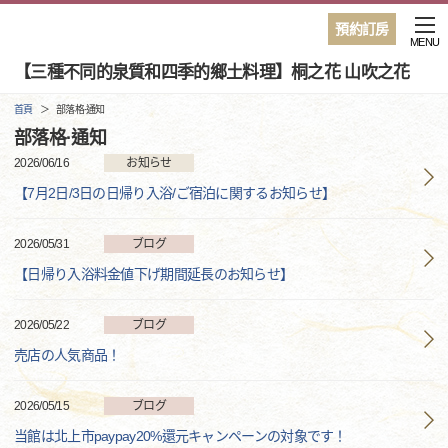
預約訂房
MENU
【三種不同的泉質和四季的鄉土料理】桐之花 山吹之花
首頁
部落格·通知
部落格·通知
2026/06/16
お知らせ
【7月2日/3日の日帰り入浴/ご宿泊に関するお知らせ】
2026/05/31
ブログ
【日帰り入浴料金値下げ期間延長のお知らせ】
2026/05/22
ブログ
売店の人気商品！
2026/05/15
ブログ
当館は北上市paypay20%還元キャンペーンの対象です！