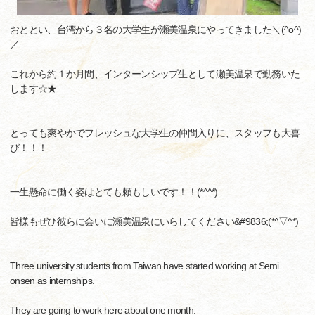
おととい、台湾から３名の大学生が瀬美温泉にやってきました＼(^o^)
／
これから約１か月間、インターンシップ生として瀬美温泉で勤務いた
します☆★
とっても爽やかでフレッシュな大学生の仲間入りに、スタッフも大喜
び！！！
一生懸命に働く姿はとても頼もしいです！！(*^^*)
皆様もぜひ彼らに会いに瀬美温泉にいらしてください&#9836;(*^▽^*)
Three university students from Taiwan have started working at Semi
onsen as internships.
They are going to work here about one month.