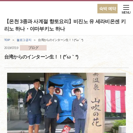
숙박 예약
MENU
【온천 3종과 사계절 향토요리】비진노 유 세라비온센 키
리노 하나・야마부키노 하나
TOP
블로그·공지
台湾からのインターン生！！(*´ω｀*)
ブログ
2019/07/19
台湾からのインターン生！！(*´ω｀*)