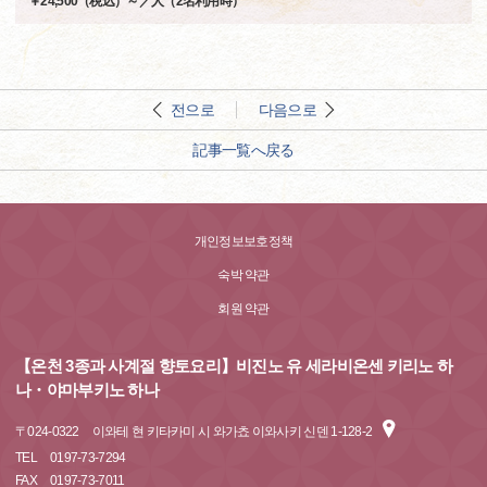
￥24,500（税込）～／人（2名利用時）
전으로
다음으로
記事一覧へ戻る
개인정보보호정책
숙박 약관
회원 약관
【온천 3종과 사계절 향토요리】비진노 유 세라비온센 키리노 하
나・야마부키노 하나
〒
024-0322
이와테 현 키타카미 시 와가쵸 이와사키 신덴 1-128-2
TEL
0197-73-7294
FAX
0197-73-7011