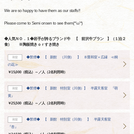
We are so happy to have them as our staffs!!
Please come to Semi onsen to see them(*'ω'*)
◆人気ＮＯ．１◆岩手が誇るブランド牛 【 前沢牛プラン 】（１泊２
食） ※陶板焼きｏｒすき焼き
◆禁煙◆ 【 新館 （川側） 】 ８畳和室＋広縁 ≪桐
和室
の花≫
￥15,000（税込）～／人（2名利用時）
◆禁煙◆ 【 新館 特別室（川側）】 半露天客室 『萌
和室
黄』
￥25,500（税込）～／人（2名利用時）
◆禁煙◆ 【 新館 特別室（川側） 】 半露天客室
和室
『杏』