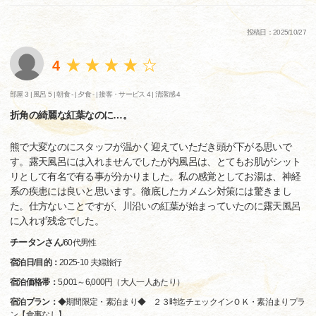
投稿日：2025/10/27
4
部屋 3 |
風呂 5 |
朝食 - |
夕食 - |
接客・サービス 4 |
清潔感 4
折角の綺麗な紅葉なのに…。
熊で大変なのにスタッフが温かく迎えていただき頭が下がる思いで
す。露天風呂には入れませんでしたが内風呂は、とてもお肌がシット
リとして有名で有る事が分かりました。私の感覚としてお湯は、神経
系の疾患には良いと思います。徹底したカメムシ対策には驚きまし
た。仕方ないことですが、川沿いの紅葉が始まっていたのに露天風呂
に入れず残念でした。
チータンさん
/
60代
男性
宿泊日/目的：
2025-10 夫婦旅行
宿泊価格帯：
5,001～6,000円（大人一人あたり）
宿泊プラン：
◆期間限定・素泊まり◆ ２３時迄チェックインＯＫ・素泊まりプラ
ン【食事なし】