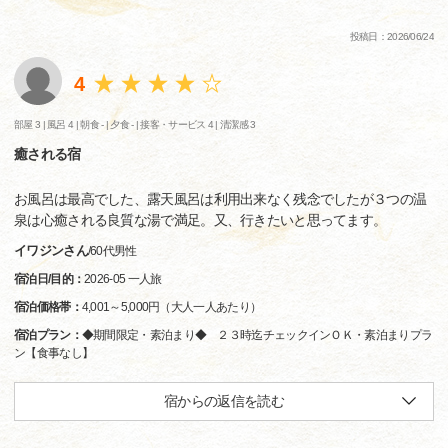
投稿日：2026/06/24
4
部屋 3 |
風呂 4 |
朝食 - |
夕食 - |
接客・サービス 4 |
清潔感 3
癒される宿
お風呂は最高でした、露天風呂は利用出来なく残念でしたが３つの温
泉は心癒される良質な湯で満足。又、行きたいと思ってます。
イワジンさん
/
60代
男性
宿泊日/目的：
2026-05 一人旅
宿泊価格帯：
4,001～5,000円（大人一人あたり）
宿泊プラン：
◆期間限定・素泊まり◆ ２３時迄チェックインＯＫ・素泊まりプラ
ン【食事なし】
宿からの返信を読む