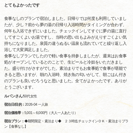
とてもよかったです
食事なしのプランで宿泊しました。日帰りでは何度も利用していまし
たが、少し？前から夢の湯の日帰り入浴時間がタイミングが合わず、
何年も入浴できずにいました。チェックインしてすぐに夢の湯に直行
してすごくよいお湯ですし、当時の思い出もよみがえりすごくよい気
持ちになりました。泉質の違うぬるい温泉も流れていてと繰り返し入
浴して大変満足しました。
食事なしプランでしたので軽い食事を持参しましたが、週末はお食事
処がオープンしているとのことで、生ビールと冷奴をいただきまし
た。盛り付けがさすがでした。素泊まりでもお食事処で食事が堪能で
きると思いますが、朝の入浴時、焼き魚の匂いがして、朝ごはん付き
のプランも良いだろうなと思いました。全てがよかったです。ありが
とうございます。
ルパンさん
/
50代
女性
宿泊日/目的：
2026-04 一人旅
宿泊価格帯：
5,001～6,000円（大人一人あたり）
宿泊プラン：
◆期間限定・素泊まり◆ ２３時迄チェックインＯＫ・素泊まりプラ
ン【食事なし】