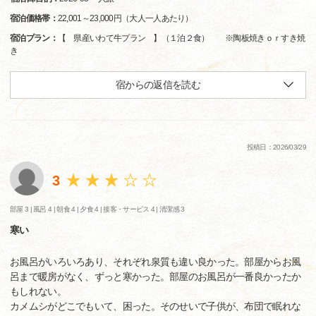
宿泊価格帯：
22,001～23,000円（大人一人あたり）
宿泊プラン：
【 県産いわて牛プラン 】（１泊２食） ※陶板焼きｏｒすき焼
き
宿からの返信を読む
投稿日：2026/03/29
3
部屋 3 |
風呂 4 |
朝食 4 |
夕食 4 |
接客・サービス 4 |
清潔感 3
寒い
お風呂がいろいろあり、それぞれ泉質も違い良かった。部屋からお風
呂まで暖房がなく、ずっと寒かった。部屋のお風呂が一番良かったか
もしれない。
カメムシがどこでもいて、困った。そのせいで子供が、布団で眠れな