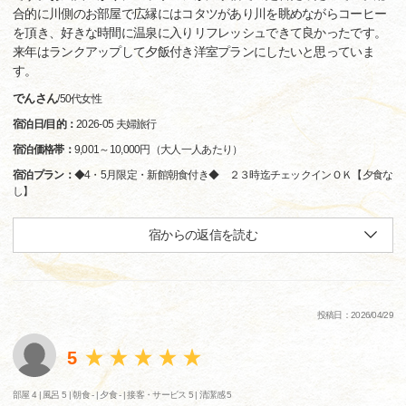
合的に川側のお部屋で広縁にはコタツがあり川を眺めながらコーヒー
を頂き、好きな時間に温泉に入りリフレッシュできて良かったです。
来年はランクアップして夕飯付き洋室プランにしたいと思っていま
す。
でんさん
/
50代
女性
宿泊日/目的：
2026-05 夫婦旅行
宿泊価格帯：
9,001～10,000円（大人一人あたり）
宿泊プラン：
◆4・5月限定・新館朝食付き◆ ２３時迄チェックインＯＫ【夕食な
し】
宿からの返信を読む
投稿日：2026/04/29
5
部屋 4 |
風呂 5 |
朝食 - |
夕食 - |
接客・サービス 5 |
清潔感 5