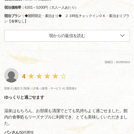
宿泊価格帯：
4,001～5,000円（大人一人あたり）
宿泊プラン：
◆期間限定・素泊まり◆ ２３時迄チェックインＯＫ・素泊まりプラ
ン【食事なし】
宿からの返信を読む
投稿日：2025/09/16
4
部屋 4 |
風呂 5 |
朝食 - |
夕食 - |
接客・サービス 4 |
清潔感 4
ゆっくりと過ごせます
温泉はもちろん、お部屋も清潔でとても気持ちよく過ごせました。館
内の食事処もリーズナブルに利用でき、とても美味しくいただきまし
た。
パンさん
/
50代
男性