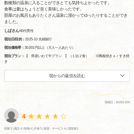
数種類の温泉に入ることができとても気持ちよかったです。
食事は量はちょうど良く美味しかったです。
部屋のお風呂もありたくさん温泉に浸かってゆったりすることができ
ました。
しばさん
/
40代
男性
宿泊日/目的：
2025-10 夫婦旅行
宿泊価格帯：
30,001円以上（大人一人あたり）
宿泊プラン：
【 県産いわて牛プラン 】（１泊２食） ※陶板焼きｏｒすき焼
き
宿からの返信を読む
投稿日：2025/11/06
4
部屋 5 |
風呂 4 |
朝食 4 |
夕食 5 |
接客・サービス 4 |
清潔感 3