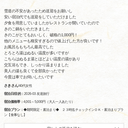
雪道の不安があったため送迎をお願いし
安い宿泊代でも送迎をしていただけました
夕食を用意していましたがレストランが開いていたので
きのこ鍋をいただきました
きのこがとてもおいしく、破格の1,000円！
他のメニューも格安すぎるので値上げした方が良いです！
お風呂ももちろん最高でした
とろとろ湯はぬるい温度が多いですが
こちらはぬるま湯とほどよい温度の湯があり
交互浴もでき、しっかり温まりました
美人の湯も良くて全部良かったです
今度は車でお伺いしたいです
さきさん
/
40代
女性
宿泊日/目的：
2026-03 友達旅行
宿泊価格帯：
4,001～5,000円（大人一人あたり）
宿泊プラン：
◆期間限定・素泊まり◆ ２３時迄チェックインＯＫ・素泊まりプラ
ン【食事なし】