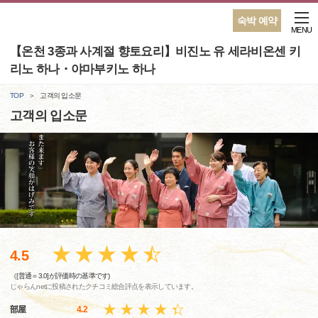
숙박 예약
MENU
【온천 3종과 사계절 향토요리】비진노 유 세라비온센 키
리노 하나・야마부키노 하나
TOP
고객의 입소문
고객의 입소문
4.5
（[普通＝3.0]が評価時の基準です)
じゃらんnetに投稿されたクチコミ総合評点を表示しています。
部屋
4.2