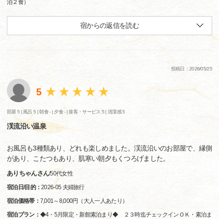
泊２食）
宿からの返信を読む
投稿日：2026/05/25
5
部屋 5 |
風呂 5 |
朝食 - |
夕食 - |
接客・サービス 5 |
清潔感 5
渓流沿い温泉
お風呂も3種類あり、どれも楽しめました。渓流沿いのお部屋で、縁側
があり、こたつもあり、肌寒い朝夕もくつろげました。
ありちゃんさん
/
50代
女性
宿泊日/目的：
2026-05 夫婦旅行
宿泊価格帯：
7,001～8,000円（大人一人あたり）
宿泊プラン：
◆4・5月限定・新館素泊まり◆ ２３時迄チェックインＯＫ・素泊ま