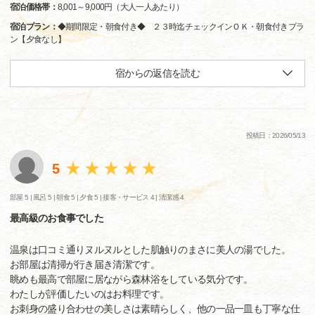
宿泊価格帯：
8,001～9,000円（大人一人あたり）
宿泊プラン：
◆期間限定・朝食付き◆ ２３時迄チェックインＯＫ・朝食付きプラ
ン【夕食なし】
宿からの返信を読む
投稿日：2026/05/13
5
部屋 5 |
風呂 5 |
朝食 5 |
夕食 5 |
接客・サービス 4 |
清潔感 4
最高級のお食事でした
温泉は口コミ通りヌルヌルとした肌触りのまさに美人の湯でした。
お部屋は清掃が行き届き清潔です。
眺めも最高で部屋に居ながら森林浴をしている気分です。
わたしが評価したいのはお料理です。
お刺身の盛り合わせの美しさは素晴らしく、他の一品一皿も丁寧な仕