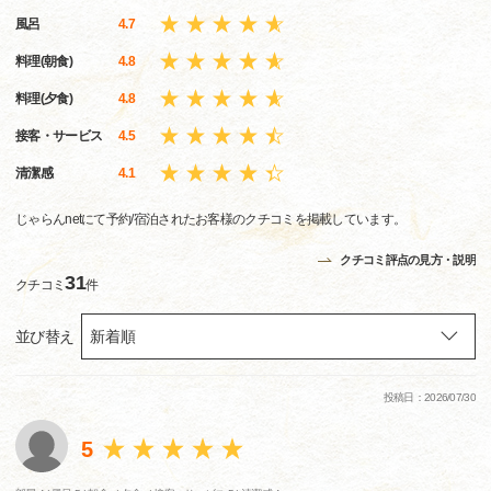
風呂
4.7
料理(朝食)
4.8
料理(夕食)
4.8
接客・サービス
4.5
清潔感
4.1
じゃらんnetにて予約/宿泊されたお客様のクチコミを掲載しています。
クチコミ評点の見方・説明
31
クチコミ
件
並び替え
投稿日：2026/07/30
5