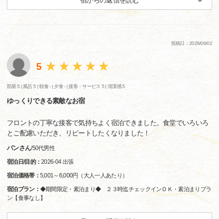
宿からの返信を読む
投稿日：2026/06/02
5
部屋 5 |
風呂 5 |
朝食 - |
夕食 - |
接客・サービス 5 |
清潔感 5
ゆっくりできる素敵なお宿
フロントの丁寧な接客で気持ちよく宿泊できました。食堂でいろいろ
とご配慮いただき、リピートしたくなりました！
パンさん
/
50代
男性
宿泊日/目的：
2026-04 出張
宿泊価格帯：
5,001～6,000円（大人一人あたり）
宿泊プラン：
◆期間限定・素泊まり◆ ２３時迄チェックインＯＫ・素泊まりプラ
ン【食事なし】