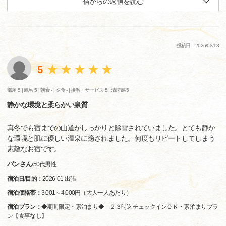
宿からの返信を読む
投稿日：2026/03/13
5
部屋 5 |
風呂 5 |
朝食 - |
夕食 - |
接客・サービス 5 |
清潔感 5
静かな環境と柔らかい泉質
真冬でも宿までの山道がしっかりと除雪されていました。とても静か
な環境と肌に優しい温泉に癒されました。何度もリピートしてしまう
素敵なお宿です。
パンさん
/
50代
男性
宿泊日/目的：
2026-01 出張
宿泊価格帯：
3,001～4,000円（大人一人あたり）
宿泊プラン：
◆期間限定・素泊まり◆ ２３時迄チェックインＯＫ・素泊まりプラ
ン【食事なし】