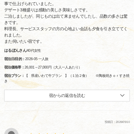
事で仕上げられていました。
デザート3種盛りは感動の美しさ美味しさです。
二泊しましたが、同じものは出て来ませんでしたし、品数の多さは驚
きです。
料理長、サービススタッフの方の心地よい会話も夕食を引き立ててく
れました。
また伺いたい宿です。
はるぼんさん
/
40代
女性
宿泊日/目的：
2026-05 一人旅
宿泊価格帯：
26,001～27,000円（大人一人あたり）
宿泊プラン：
【 県産いわて牛プラン 】（１泊２食） ※陶板焼きｏｒすき焼
き
宿からの返信を読む
投稿日：2026/05/10