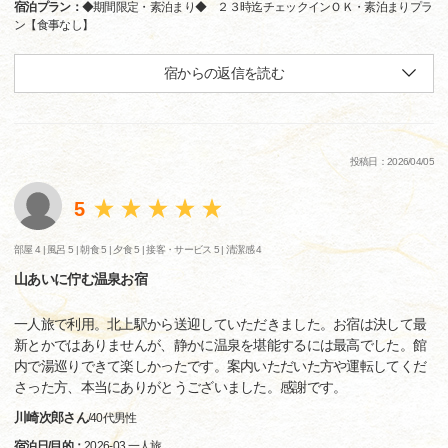
宿泊プラン：
◆期間限定・素泊まり◆ ２３時迄チェックインＯＫ・素泊まりプラ
ン【食事なし】
宿からの返信を読む
投稿日：2026/04/05
5
部屋 4 |
風呂 5 |
朝食 5 |
夕食 5 |
接客・サービス 5 |
清潔感 4
山あいに佇む温泉お宿
一人旅で利用。北上駅から送迎していただきました。お宿は決して最
新とかではありませんが、静かに温泉を堪能するには最高でした。館
内で湯巡りできて楽しかったです。案内いただいた方や運転してくだ
さった方、本当にありがとうございました。感謝です。
川崎次郎さん
/
40代
男性
宿泊日/目的：
2026-03 一人旅