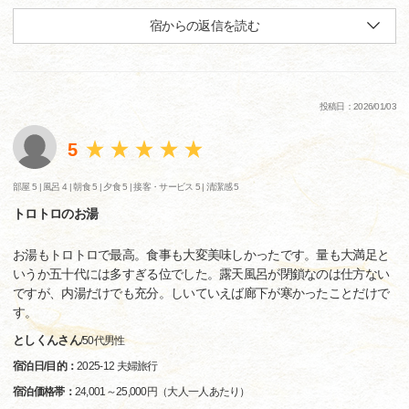
宿からの返信を読む
投稿日：2026/01/03
5
部屋 5 |
風呂 4 |
朝食 5 |
夕食 5 |
接客・サービス 5 |
清潔感 5
トロトロのお湯
お湯もトロトロで最高。食事も大変美味しかったです。量も大満足と
いうか五十代には多すぎる位でした。露天風呂が閉鎖なのは仕方ない
ですが、内湯だけでも充分。しいていえば廊下が寒かったことだけで
す。
としくんさん
/
50代
男性
宿泊日/目的：
2025-12 夫婦旅行
宿泊価格帯：
24,001～25,000円（大人一人あたり）