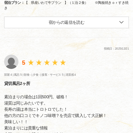
宿泊プラン：
【 県産いわて牛プラン 】（１泊２食） ※陶板焼きｏｒすき焼
き
宿からの返信を読む
投稿日：2025/12/21
5
部屋 4 |
風呂 5 |
朝食 - |
夕食 - |
接客・サービス 5 |
清潔感 4
貸切風呂2ヶ所
素泊まりの場合は1回500円。破格！
湯質は同じみたいです。
長寿の湯は本当にトロトロでした！
他の方の口コミでキノコ味噌？を売店で購入して大正解！
美味しい！！
素泊まりには貴重な情報