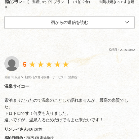
宿泊プラン：
【 県産いわて牛プラン 】（１泊２食） ※陶板焼きｏｒすき焼
き
宿からの返信を読む
投稿日：2025/10/02
5
部屋 3 |
風呂 5 |
朝食 - |
夕食 - |
接客・サービス 3 |
清潔感 3
温泉サイコー
素泊まりだったので温泉のことしか語れませんが、最高の泉質でし
た。
トロトロです！何度も入りました。
遠いですが、温泉入るためだけでもまた来たいです！
リンレイさん
/
40代
女性
宿泊日/目的：
2025-08 家族旅行