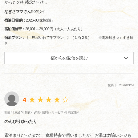
かったのも残念だった。
なぎさママさん
/
50代
女性
宿泊日/目的：
2026-03 家族旅行
宿泊価格帯：
28,001～29,000円（大人一人あたり）
宿泊プラン：
【 県産いわて牛プラン 】（１泊２食） ※陶板焼きｏｒすき焼
き
宿からの返信を読む
投稿日：2026/03/24
4
部屋 4 |
風呂 5 |
朝食 - |
夕食 - |
接客・サービス 4 |
清潔感 4
のんびりゆったり
素泊まりだったので、食糧持参で伺いましたが、お湯は勿論レンジも