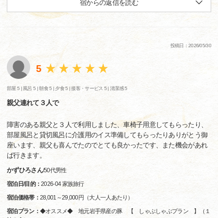
宿からの返信を読む
投稿日：2026/05/30
5
部屋 5 |
風呂 5 |
朝食 5 |
夕食 5 |
接客・サービス 5 |
清潔感 5
親父連れて３人で
障害のある親父と３人で利用しました、車椅子用意してもらったり、
部屋風呂と貸切風呂に介護用のイス準備してもらったりありがとう御
座います、親父も喜んでたのでとても良かったです、また機会があれ
ば行きます。
かずひろさん
/
50代
男性
宿泊日/目的：
2026-04 家族旅行
宿泊価格帯：
28,001～29,000円（大人一人あたり）
宿泊プラン：
◆オススメ◆ 地元岩手県産の豚 【 しゃぶしゃぶプラン 】（１