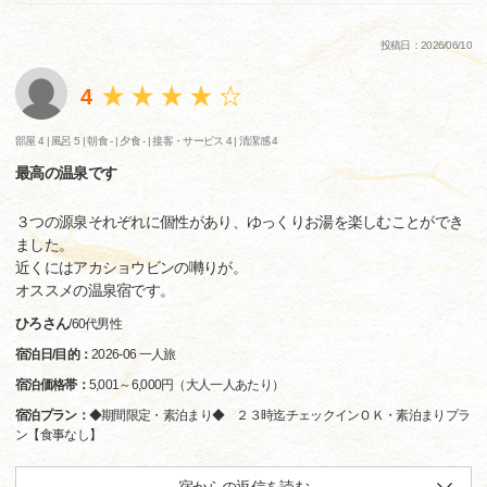
投稿日：2026/06/10
4
部屋 4 |
風呂 5 |
朝食 - |
夕食 - |
接客・サービス 4 |
清潔感 4
最高の温泉です
３つの源泉それぞれに個性があり、ゆっくりお湯を楽しむことができ
ました。
近くにはアカショウビンの囀りが。
オススメの温泉宿です。
ひろさん
/
60代
男性
宿泊日/目的：
2026-06 一人旅
宿泊価格帯：
5,001～6,000円（大人一人あたり）
宿泊プラン：
◆期間限定・素泊まり◆ ２３時迄チェックインＯＫ・素泊まりプラ
ン【食事なし】