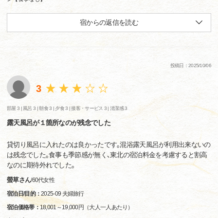
宿からの返信を読む
投稿日：2025/10/06
3
部屋 3 |
風呂 3 |
朝食 3 |
夕食 3 |
接客・サービス 3 |
清潔感 3
露天風呂が１箇所なのが残念でした
貸切り風呂に入れたのは良かったです｡混浴露天風呂が利用出来ないの
は残念でした｡食事も季節感が無く､東北の宿泊料金を考慮すると割高
なのに期待外れでした｡
螢草さん
/
60代
女性
宿泊日/目的：
2025-09 夫婦旅行
宿泊価格帯：
18,001～19,000円（大人一人あたり）