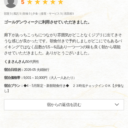
5
部屋 5 |
風呂 5 |
朝食 5 |
夕食 - |
接客・サービス 5 |
清潔感 5
ゴールデンウィークに利用させていただきました。
廊下があっちこっちにつながり雰囲気がどことなくジブリに出てきそ
うな感じが良かったです。朝食付きで予約しましがどこにでもあるバ
イキングではなく品数が15～6品あり一つ一つの味も良く朝から堪能
させていただきました。ありがとうございました。
くまさんさん
/
50代
男性
宿泊日/目的：
2026-05 夫婦旅行
宿泊価格帯：
9,001～10,000円（大人一人あたり）
宿泊プラン：
◆4・5月限定・新館朝食付き◆ ２３時迄チェックインＯＫ【夕食な
し】
宿からの返信を読む