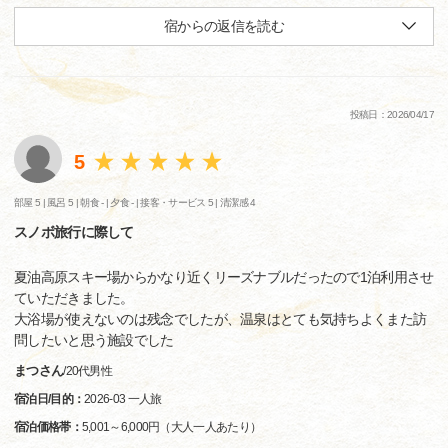
宿からの返信を読む
投稿日：2026/04/17
5
部屋 5 |
風呂 5 |
朝食 - |
夕食 - |
接客・サービス 5 |
清潔感 4
スノボ旅行に際して
夏油高原スキー場からかなり近くリーズナブルだったので1泊利用させ
ていただきました。
大浴場が使えないのは残念でしたが、温泉はとても気持ちよくまた訪
問したいと思う施設でした
まつさん
/
20代
男性
宿泊日/目的：
2026-03 一人旅
宿泊価格帯：
5,001～6,000円（大人一人あたり）