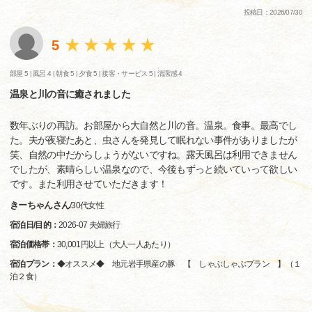
投稿日：2026/07/30
5
部屋 5 |
風呂 4 |
朝食 5 |
夕食 5 |
接客・サービス 5 |
清潔感 4
温泉と川の音に癒されました
数年ぶりの再訪。お部屋から大自然と川の音。温泉。食事。最高でし
た。夫が夜寝たあと、虫さんを発見して眠れない事件がありましたが
笑、自然の中だからしょうがないですね。露天風呂は利用できません
でしたが、素晴らしい温泉なので、今後もずっと続いていって欲しい
です。また利用させていただきます！
きーちゃんさん
/
30代
女性
宿泊日/目的：
2026-07 夫婦旅行
宿泊価格帯：
30,001円以上（大人一人あたり）
宿泊プラン：
◆オススメ◆ 地元岩手県産の豚 【 しゃぶしゃぶプラン 】（１
泊２食）