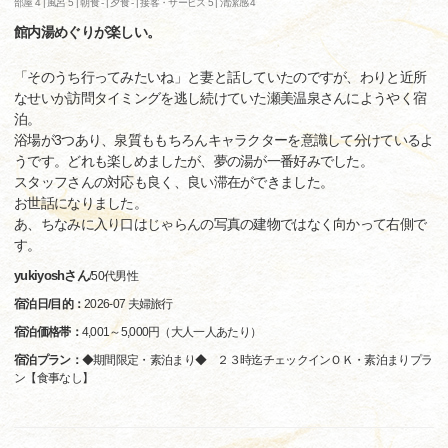
部屋 4 |
風呂 5 |
朝食 - |
夕食 - |
接客・サービス 5 |
清潔感 4
館内湯めぐりが楽しい。
「そのうち行ってみたいね」と妻と話していたのですが、わりと近所
なせいか訪問タイミングを逃し続けていた瀬美温泉さんにようやく宿
泊。
浴場が3つあり、泉質ももちろんキャラクターを意識して分けているよ
うです。どれも楽しめましたが、夢の湯が一番好みでした。
スタッフさんの対応も良く、良い滞在ができました。
お世話になりました。
あ、ちなみに入り口はじゃらんの写真の建物ではなく向かって右側で
す。
yukiyoshさん
/
50代
男性
宿泊日/目的：
2026-07 夫婦旅行
宿泊価格帯：
4,001～5,000円（大人一人あたり）
宿泊プラン：
◆期間限定・素泊まり◆ ２３時迄チェックインＯＫ・素泊まりプラ
ン【食事なし】