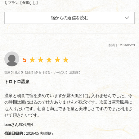
りプラン【食事なし】
宿からの返信を読む
投稿日：2026/05/23
5
部屋 5 |
風呂 5 |
朝食 5 |
夕食 - |
接客・サービス 5 |
清潔感 5
トロトロ温泉
温泉と朝食で宿を決めていますが露天風呂には入れませんでした。今
の時期は熊は出るので仕方ありませんが残念です。次回は露天風呂に
も入りたいです。朝食も満足できる量と美味しさですのでまた利用さ
せて頂きたいです。
benさん
/
60代
男性
宿泊日/目的：
2026-05 夫婦旅行