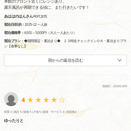
本館のフロント近くにレンジあり。
露天風呂が再開できる頃に、また行きたいです！
あははのはんさん
/
40代
女性
宿泊日/目的：
2025-12 一人旅
宿泊価格帯：
4,001～5,000円（大人一人あたり）
宿泊プラン：
◆期間限定・素泊まり◆ ２３時迄チェックインＯＫ・素泊まりプラ
ン【食事なし】
宿からの返信を読む
投稿日：2025/12/08
4
部屋 4 |
風呂 5 |
朝食 5 |
夕食 5 |
接客・サービス 4 |
清潔感 4
ゆったりと