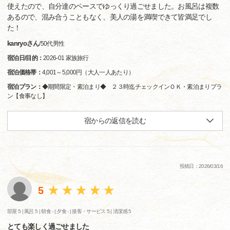
使えたので、自分達のペースでゆっくり過ごせました。お風呂は複数
あるので、混み合うこともなく、美人の湯を満喫できて皆満足でし
た！
kanryoさん
/
50代
男性
宿泊日/目的：
2026-01 家族旅行
宿泊価格帯：
4,001～5,000円（大人一人あたり）
宿泊プラン：
◆期間限定・素泊まり◆ ２３時迄チェックインＯＫ・素泊まりプラ
ン【食事なし】
宿からの返信を読む
投稿日：2026/03/16
5
部屋 5 |
風呂 5 |
朝食 - |
夕食 - |
接客・サービス 5 |
清潔感 5
とても楽しく過ごせました