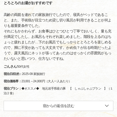
とろとろのお湯がおすすめです
高齢の両親を連れての家族旅行でしたので、寝具がベッドであるこ
と、また、手術痕が目立つため貸し切り風呂が利用できることが何よ
りも最重要条件でした。
それにもかかわらず、お食事はひとつひとつ丁寧でおいしく、量も充
分満足でしたし、お風呂もそれぞれ楽しめました。階段を上るのはち
ょっと疲れましたが…下のお風呂でもしっかりととろとろを楽しめる
ので、脚に不安があっても大丈夫です。かめ虫？が出る時期だったよ
うで、露天風呂にネットが張ってあったのはせっかくの雰囲気がもっ
たいないと思いつつ、仕方ないですね。
ごんさん
/
50代
女性
宿泊日/目的：
2025-09 家族旅行
宿泊価格帯：
23,001～24,000円（大人一人あたり）
宿泊プラン：
◆オススメ◆ 地元岩手県産の豚 【 しゃぶしゃぶプラン 】（１
泊２食）
宿からの返信を読む