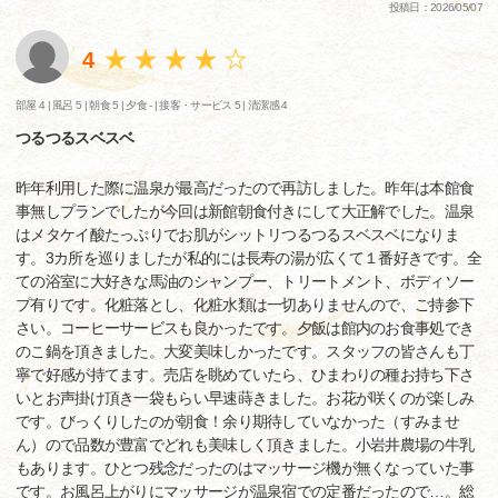
投稿日：2026/05/07
4
部屋 4 |
風呂 5 |
朝食 5 |
夕食 - |
接客・サービス 5 |
清潔感 4
つるつるスベスベ
昨年利用した際に温泉が最高だったので再訪しました。昨年は本館食
事無しプランでしたが今回は新館朝食付きにして大正解でした。温泉
はメタケイ酸たっぷりでお肌がシットリつるつるスベスベになりま
す。3カ所を巡りましたが私的には長寿の湯が広くて１番好きです。全
ての浴室に大好きな馬油のシャンプー、トリートメント、ボディソー
プ有りです。化粧落とし、化粧水類は一切ありませんので、ご持参下
さい。コーヒーサービスも良かったです。夕飯は館内のお食事処でき
のこ鍋を頂きました。大変美味しかったです。スタッフの皆さんも丁
寧で好感が持てます。売店を眺めていたら、ひまわりの種お持ち下さ
いとお声掛け頂き一袋もらい早速蒔きました。お花が咲くのが楽しみ
です。びっくりしたのが朝食！余り期待していなかった（すみませ
ん）ので品数が豊富でどれも美味しく頂きました。小岩井農場の牛乳
もあります。ひとつ残念だったのはマッサージ機が無くなっていた事
です。お風呂上がりにマッサージが温泉宿での定番だったので…。総