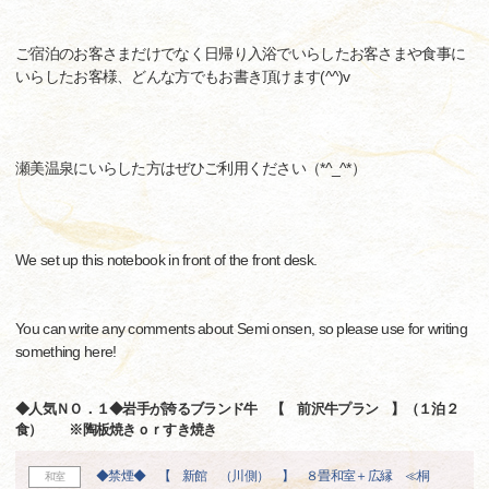
ご宿泊のお客さまだけでなく日帰り入浴でいらしたお客さまや食事に
いらしたお客様、どんな方でもお書き頂けます(^^)v
瀬美温泉にいらした方はぜひご利用ください（*^_^*）
We set up this notebook in front of the front desk.
You can write any comments about Semi onsen, so please use for writing
something here!
◆人気ＮＯ．１◆岩手が誇るブランド牛 【 前沢牛プラン 】（１泊２
食） ※陶板焼きｏｒすき焼き
◆禁煙◆ 【 新館 （川側） 】 ８畳和室＋広縁 ≪桐
和室