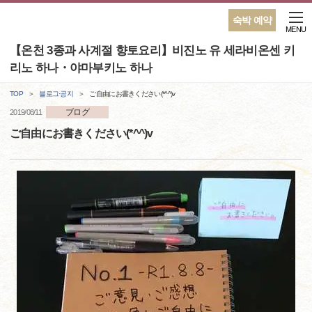
숙박 예약
MENU
【온천 3종과 사계절 향토요리】비진노 유 세라비온센 키
리노 하나・야마부키노 하나
TOP
블로그·공지
ご自由にお書きください(*^^)v
ブログ
2019/08/11
ご自由にお書きください(*^^)v