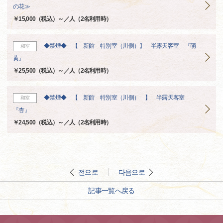
の花≫
￥15,000（税込）～／人（2名利用時）
◆禁煙◆ 【 新館 特別室（川側）】 半露天客室 『萌
和室
黄』
￥25,500（税込）～／人（2名利用時）
◆禁煙◆ 【 新館 特別室（川側） 】 半露天客室
和室
『杏』
￥24,500（税込）～／人（2名利用時）
전으로
다음으로
記事一覧へ戻る