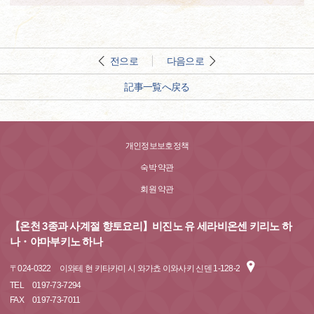
전으로
다음으로
記事一覧へ戻る
개인정보보호정책
숙박 약관
회원 약관
【온천 3종과 사계절 향토요리】비진노 유 세라비온센 키리노 하
나・야마부키노 하나
〒
024-0322
이와테 현 키타카미 시 와가쵸 이와사키 신덴 1-128-2
TEL
0197-73-7294
FAX
0197-73-7011