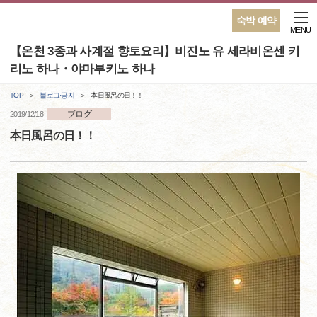
숙박 예약
MENU
【온천 3종과 사계절 향토요리】비진노 유 세라비온센 키
리노 하나・야마부키노 하나
TOP
블로그·공지
本日風呂の日！！
ブログ
2019/12/18
本日風呂の日！！