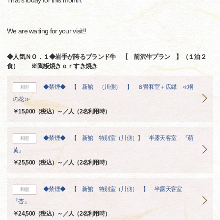
That's today for this month.
We are waiting for your visit!!
◆人気ＮＯ．１◆岩手が誇るブランド牛 【 前沢牛プラン 】（１泊２
食） ※陶板焼きｏｒすき焼き
◆禁煙◆ 【 新館 （川側） 】 ８畳和室＋広縁 ≪桐
和室
の花≫
￥15,000（税込）～／人（2名利用時）
◆禁煙◆ 【 新館 特別室（川側）】 半露天客室 『萌
和室
黄』
￥25,500（税込）～／人（2名利用時）
◆禁煙◆ 【 新館 特別室（川側） 】 半露天客室
和室
『杏』
￥24,500（税込）～／人（2名利用時）