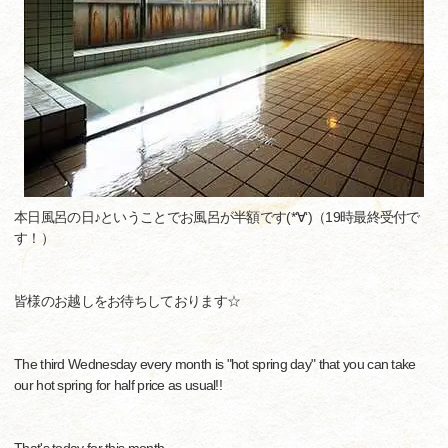
本日風呂の日♪ということでお風呂が半額です(*‘∀‘)（19時最終受付で
す！）
皆様のお越しをお待ちしております☆
The third Wednesday every month is "hot spring day" that you can take
our hot spring for half price as usual!!