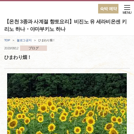
숙박 예약
MENU
【온천 3종과 사계절 향토요리】비진노 유 세라비온센 키
리노 하나・야마부키노 하나
TOP
블로그·공지
ひまわり畑！
ブログ
2020/08/12
ひまわり畑！