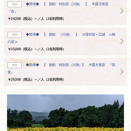
◆禁煙◆ 【 新館 特別室（川側） 】 半露天客室
和室
『杏』
￥24,500（税込）～／人（2名利用時）
◆禁煙◆ 【 新館 （川側） 】 ８畳和室＋広縁 ≪桐
和室
の花≫
￥15,000（税込）～／人（2名利用時）
◆禁煙◆ 【 新館 特別室（川側）】 半露天客室 『萌
和室
黄』
￥25,500（税込）～／人（2名利用時）