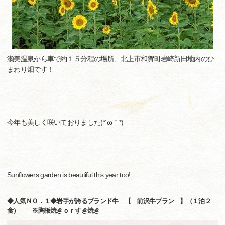
瀬美温泉から車で約１５分程の場所、北上市和賀町岩崎新田地内のひ
まわり畑です！
今年も美しく咲いておりました(*´ω｀*)
Sunflowers garden is beautiful this year too!
◆人気ＮＯ．１◆岩手が誇るブランド牛 【 前沢牛プラン 】（１泊２
食） ※陶板焼きｏｒすき焼き