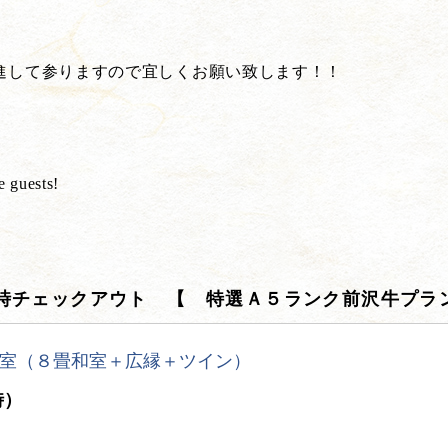
進して参りますので宜しくお願い致します！！
e guests!
時チェックアウト 【 特選Ａ５ランク前沢牛プラ
室（８畳和室＋広縁＋ツイン）
時）