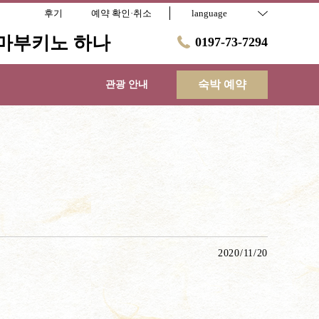
후기
예약 확인·취소
language
마부키노 하나
0197-73-7294
숙박 예약
관광 안내
2020/11/20