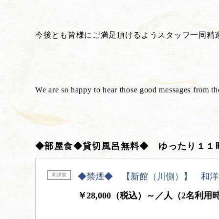
今後とも皆様にご満足頂けるようスタッフ一同精
We are so happy to hear those good messages from th
◆部屋食◆貸切風呂無料◆ ゆったり１１
◆禁煙◆ 【新館（川側）】 和洋
和洋室
￥28,000（税込）～／人（2名利用