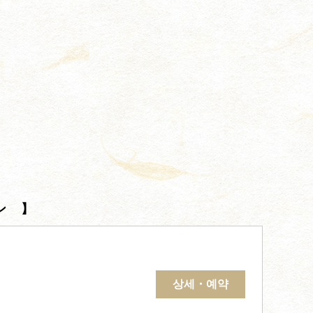
ン 】
상세・예약