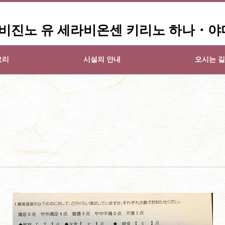
】비진노 유 세라비온센 키리노 하나・야
요리
시설의 안내
오시는 길