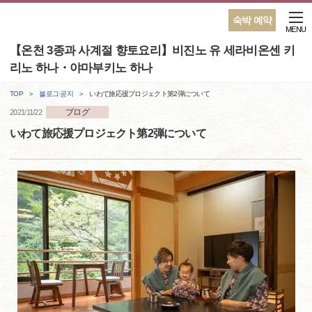
숙박 예약
MENU
【온천 3종과 사계절 향토요리】비진노 유 세라비온센 키
리노 하나・야마부키노 하나
TOP
블로그·공지
いわて旅応援プロジェクト第2弾について
ブログ
2021/11/22
いわて旅応援プロジェクト第2弾について