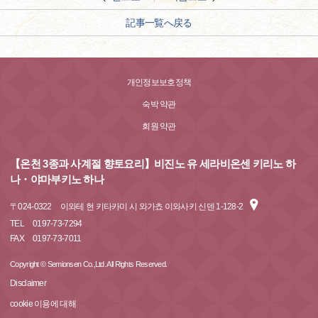
記事一覧へ戻る
개인정보보호정책
숙박 약관
회원 약관
【온천 3종과 사계절 향토요리】비진노 유 세라비온센 키리노 하
나・야마부키노 하나
〒
024-0322
이와테 현 키타카미 시 와가쵸 이와사키 신덴 1-128-2
TEL
0197-73-7294
FAX
0197-73-7011
Copyright © Semionsen Co.,Ltd. All Rights Reserved.
Disclaimer
cookie 이용에 대해