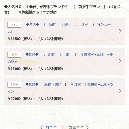
◆人気ＮＯ．１◆岩手が誇るブランド牛 【 前沢牛プラン 】（１泊２
食） ※陶板焼きｏｒすき焼き
◆禁煙◆ 【 新館 （川側） 】 洋室 （ツインルー
ツイン
ム）
￥16,500（税込）～／人（2名利用時）
◆禁煙◆ 【 新館 （川側） 】 ８畳和室＋広縁 ≪桐
和室
の花≫
￥16,000（税込）～／人（2名利用時）
◆禁煙◆ 【新館（川側）】 和洋室（８畳和室＋広縁＋ツ
和洋室
イン）
￥20,000（税込）～／人（2名利用時）
전으로
다음으로