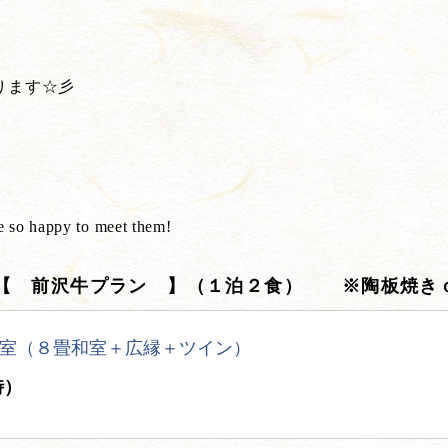
ります☆彡
e so happy to meet them!
 【 前沢牛プラン 】（１泊２食） ※陶板焼き
室（８畳和室＋広縁＋ツイン）
時）