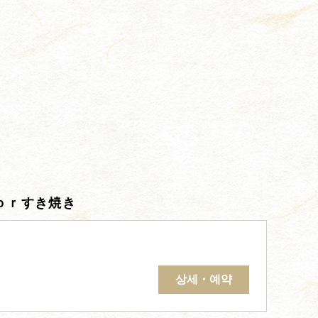
ｏｒすき焼き
상세・예약