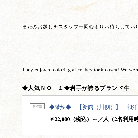
またのお越しをスタッフ一同心よりお待ちしてお
They enjoyed coloring after they took onsen! We wer
◆人気ＮＯ．１◆岩手が誇るブランド牛
◆禁煙◆ 【新館（川側）】 和洋
和洋室
￥22,000（税込）～／人（2名利用