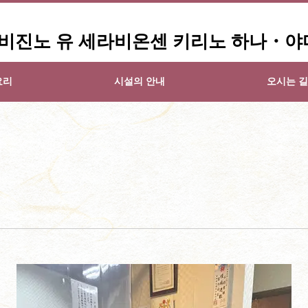
】비진노 유 세라비온센 키리노 하나・야
요리
시설의 안내
오시는 길