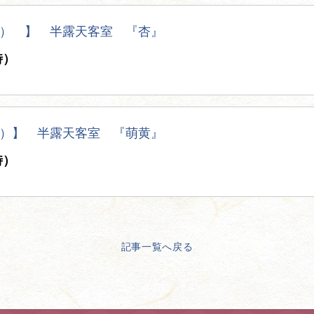
） 】 半露天客室 『杏』
時）
）】 半露天客室 『萌黄』
時）
記事一覧へ戻る