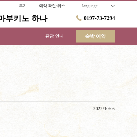
후기
예약 확인·취소
language
마부키노 하나
0197-73-7294
숙박 예약
관광 안내
2022/10/05