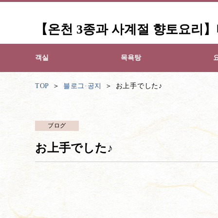
【온천 3종과 사계절 향토요리
객실
목욕탕
TOP
블로그·공지
お上手でした♪
ブログ
お上手でした♪