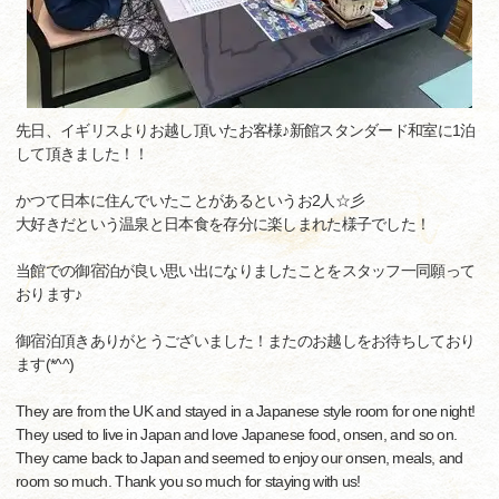
先日、イギリスよりお越し頂いたお客様♪新館スタンダード和室に1泊
して頂きました！！
かつて日本に住んでいたことがあるというお2人☆彡
大好きだという温泉と日本食を存分に楽しまれた様子でした！
当館での御宿泊が良い思い出になりましたことをスタッフ一同願って
おります♪
御宿泊頂きありがとうございました！またのお越しをお待ちしており
ます(*^^)
They are from the UK and stayed in a Japanese style room for one night!
They used to live in Japan and love Japanese food, onsen, and so on.
They came back to Japan and seemed to enjoy our onsen, meals, and
room so much. Thank you so much for staying with us!