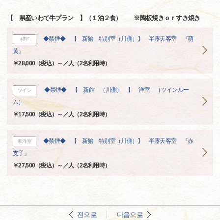
【 県産いわて牛プラン 】（１泊２食） ※陶板焼きｏｒすき焼き
◆禁煙◆ 【 新館 特別室（川側）】 半露天客室 『萌
和室
黄』
￥28,000（税込）～／人（2名利用時）
◆禁煙◆ 【 新館 （川側） 】 洋室 （ツインルー
ツイン
ム）
￥17,500（税込）～／人（2名利用時）
◆禁煙◆ 【 新館 特別室（川側）】 半露天客室 『赤
和洋室
支子』
￥27,500（税込）～／人（2名利用時）
전으로
다음으로