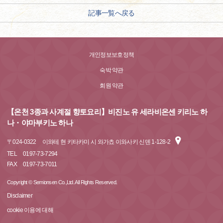
記事一覧へ戻る
개인정보보호정책
숙박 약관
회원 약관
【온천 3종과 사계절 향토요리】비진노 유 세라비온센 키리노 하
나・야마부키노 하나
〒
024-0322
이와테 현 키타카미 시 와가쵸 이와사키 신덴 1-128-2
TEL
0197-73-7294
FAX
0197-73-7011
Copyright © Semionsen Co.,Ltd. All Rights Reserved.
Disclaimer
cookie 이용에 대해