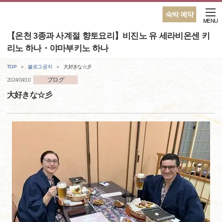
숙박 예약
MENU
【온천 3종과 사계절 향토요리】비진노 유 세라비온센 키
리노 하나・야마부키노 하나
TOP
블로그·공지
大好きな☆彡
ブログ
2024/04/10
大好きな☆彡