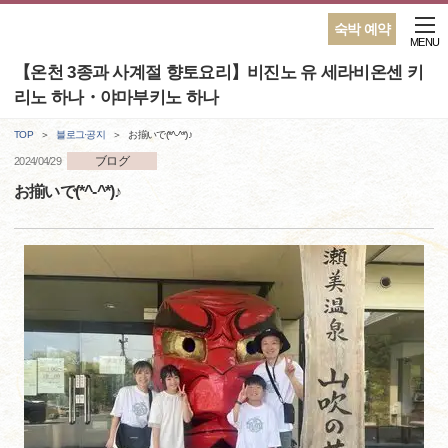
숙박 예약
MENU
【온천 3종과 사계절 향토요리】비진노 유 세라비온센 키
리노 하나・야마부키노 하나
TOP
블로그·공지
お揃いで(*^-^*)♪
ブログ
2024/04/29
お揃いで(*^-^*)♪