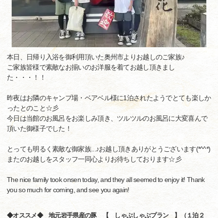
本日、日帰り入浴を御利用頂いた奥州市よりお越しのご家族♪
ご家族皆様で素敵なお揃いのお洋服を着てお越し頂きまし
た・・・！！
昨夜はお隣のキャンプ場・ベアベル様に1泊されたようでとても楽しか
ったとのこと☆彡
今日は当館のお風呂をお楽しみ頂き、ツルツルのお風呂に大変喜んで
頂いた御様子でした！
とっても明るく素敵な御家族...♪お越し頂きありがとうございます(*^^*)
またのお越しをスタッフ一同心よりお待ちしております☆彡
The nice family took onsen today, and they all seemed to enjoy it! Thank
you so much for coming, and see you again!
◆オススメ◆ 地元岩手県産の豚 【 しゃぶしゃぶプラン 】（１泊２