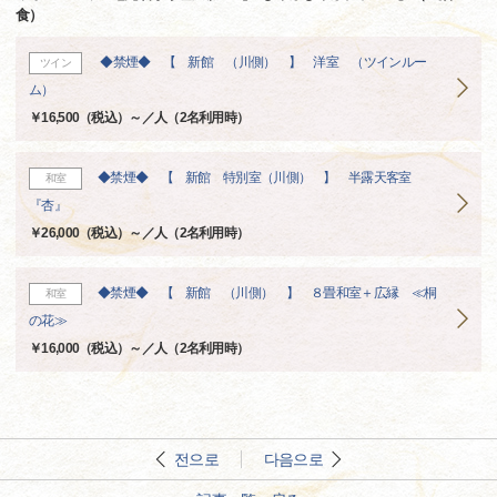
食）
◆禁煙◆ 【 新館 （川側） 】 洋室 （ツインルー
ツイン
ム）
￥16,500（税込）～／人（2名利用時）
◆禁煙◆ 【 新館 特別室（川側） 】 半露天客室
和室
『杏』
￥26,000（税込）～／人（2名利用時）
◆禁煙◆ 【 新館 （川側） 】 ８畳和室＋広縁 ≪桐
和室
の花≫
￥16,000（税込）～／人（2名利用時）
전으로
다음으로