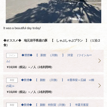
It was a beautiful day today!
◆オススメ◆ 地元岩手県産の豚 【 しゃぶしゃぶプラン 】（１泊２
食）
◆禁煙◆ 【 新館 （川側） 】 洋室 （ツインルー
ツイン
ム）
￥16,500（税込）～／人（2名利用時）
◆禁煙◆ 【 新館 （川側） 】 ８畳和室＋広縁 ≪桐
和室
の花≫
￥16,000（税込）～／人（2名利用時）
◆禁煙◆ 【 新館 特別室（川側） 】 半露天客室
和室