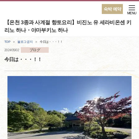
숙박 예약
MENU
【온천 3종과 사계절 향토요리】비진노 유 세라비온센 키
리노 하나・야마부키노 하나
TOP
블로그·공지
今日は・・・！！
ブログ
2024/05/02
今日は・・・！！