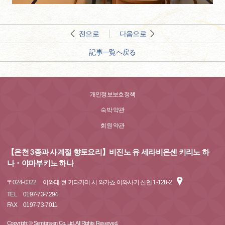
전으로
다음으로
記事一覧へ戻る
개인정보보호정책
숙박 약관
회원 약관
【온천 3종과 사계절 향토요리】비진노 유 세라비온센 키리노 하
나・야마부키노 하나
〒
024-0322
이와테 현 키타카미 시 와가쵸 이와사키 신덴 1-128-2
TEL
0197-73-7294
FAX
0197-73-7011
Copyright © Semionsen Co.,Ltd. All Rights Reserved.