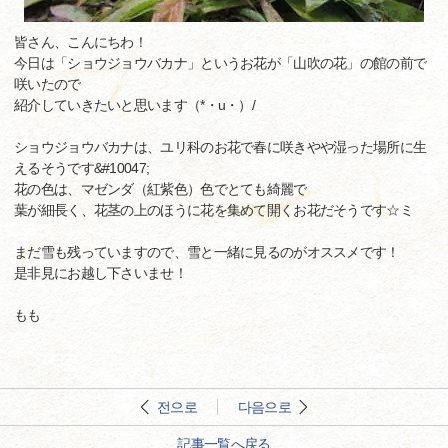
皆さん、こんにちわ！
今日は「ショウジョウバカナ」というお花が「山吹の花」の館の前で
咲いたので
紹介していきたいと思います（*・u・）/
ショウジョウバカナは、ユリ科のお花で春に咲きやや湿った場所に生
えるそうです&#10047;
花の色は、マゼンダ（紅紫色）色でとても綺麗で
葉が細長く、花茎の上のほうに花を集めて開くお花だそうです☆ミ
まだ雪も残っていますので、雪と一緒に見るのがオススメです！
是非見にお越し下さいませ！
もも
전으로
다음으로
記事一覧へ戻る