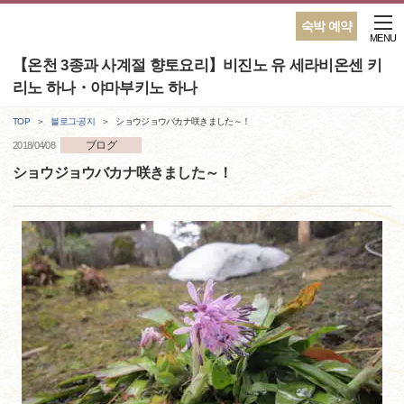
숙박 예약
MENU
【온천 3종과 사계절 향토요리】비진노 유 세라비온센 키
리노 하나・야마부키노 하나
TOP
블로그·공지
ショウジョウバカナ咲きました～！
ブログ
2018/04/08
ショウジョウバカナ咲きました～！