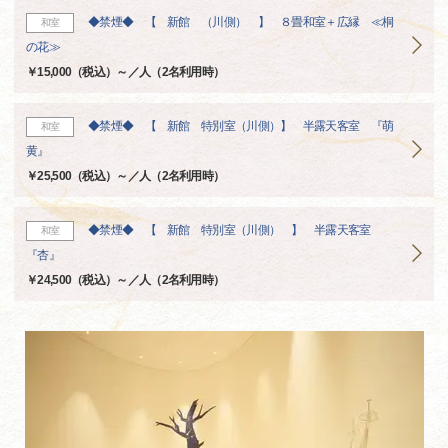
◆禁煙◆ 【 新館 （川側） 】 ８畳和室＋広縁 ≪桐
和室
の花≫
￥15,000（税込）～／人（2名利用時）
◆禁煙◆ 【 新館 特別室（川側）】 半露天客室 『萌
和室
黄』
￥25,500（税込）～／人（2名利用時）
◆禁煙◆ 【 新館 特別室（川側） 】 半露天客室
和室
『杏』
￥24,500（税込）～／人（2名利用時）