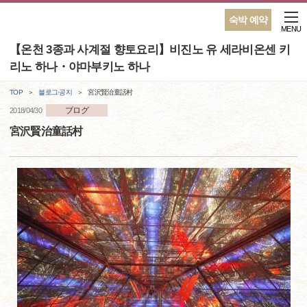
숙박 예약
MENU
【온천 3종과 사계절 향토요리】비진노 유 세라비온센 키
리노 하나・야마부키노 하나
TOP
블로그·공지
宮沢賢治童話村
ブログ
2018/04/30
宮沢賢治童話村