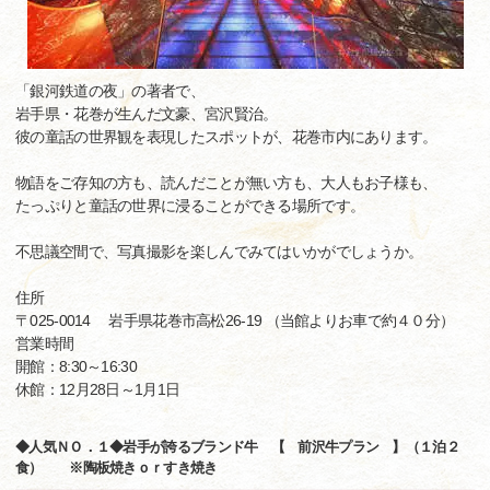
「銀河鉄道の夜」の著者で、
岩手県・花巻が生んだ文豪、宮沢賢治。
彼の童話の世界観を表現したスポットが、花巻市内にあります。
物語をご存知の方も、読んだことが無い方も、大人もお子様も、
たっぷりと童話の世界に浸ることができる場所です。
不思議空間で、写真撮影を楽しんでみてはいかがでしょうか。
住所
〒025-0014 岩手県花巻市高松26-19 （当館よりお車で約４０分）
営業時間
開館：8:30～16:30
休館：12月28日～1月1日
◆人気ＮＯ．１◆岩手が誇るブランド牛 【 前沢牛プラン 】（１泊２
食） ※陶板焼きｏｒすき焼き