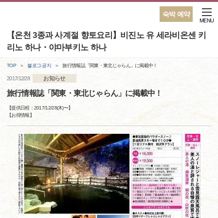
숙박 예약
MENU
【온천 3종과 사계절 향토요리】비진노 유 세라비온센 키
리노 하나・야마부키노 하나
TOP
블로그·공지
旅行情報誌「関東・東北じゃらん」に掲載中！
お知らせ
2017/12/28
旅行情報誌「関東・東北じゃらん」に掲載中！
【提供日程：
2017/12/28(木)
〜】
【
お得情報
】