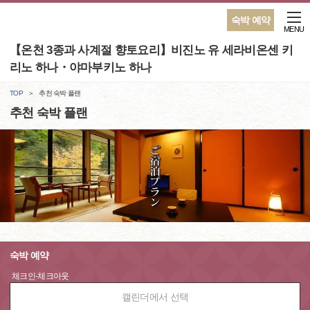
숙박 예약
MENU
【온천 3종과 사계절 향토요리】비진노 유 세라비온센 키
리노 하나・야마부키노 하나
TOP
추천 숙박 플랜
추천 숙박 플랜
숙박 예약
체크인-체크아웃
캘린더에서 선택