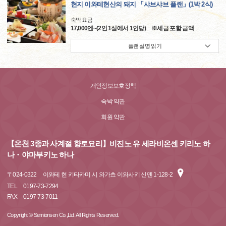
현지 이와테현산의 돼지 「샤브샤브 플랜」(1박 2식)
숙박 요금
17,000엔~(2인 1실에서 1인당) ※세금 포함 금액
플랜 설명 읽기
개인정보보호정책
숙박 약관
회원 약관
【온천 3종과 사계절 향토요리】비진노 유 세라비온센 키리노 하
나・야마부키노 하나
〒
024-0322
이와테 현 키타카미 시 와가쵸 이와사키 신덴 1-128-2
TEL
0197-73-7294
FAX
0197-73-7011
Copyright © Semionsen Co.,Ltd. All Rights Reserved.