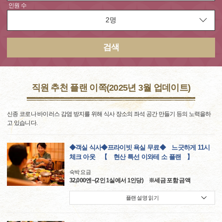
인원 수
검색
직원 추천 플랜 이쪽(2025년 3월 업데이트)
신종 코로나 바이러스 감염 방지를 위해 식사 장소의 좌석 공간 만들기 등의 노력을하
고 있습니다.
◆객실 식사◆프라이빗 욕실 무료◆ 느긋하게 11시
체크 아웃 【 현산 특선 이와테 소 플랜 】
숙박 요금
32,000엔~(2인 1실에서 1인당) ※세금 포함 금액
플랜 설명 읽기