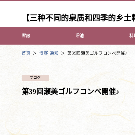
【三种不同的泉质和四季的乡土
客房
浴池
料
首页
博客·通知
第39回瀬美ゴルフコンペ開催♪
ブログ
第39回瀬美ゴルフコンペ開催♪