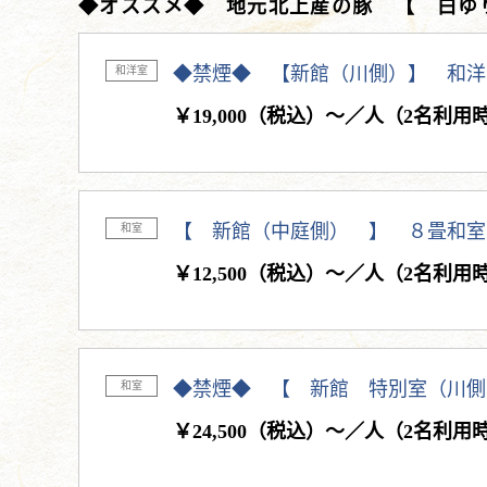
◆オススメ◆ 地元北上産の豚 【 白ゆ
◆禁煙◆ 【新館（川側）】 和洋
和洋室
￥19,000（税込）～／人（2名利用
【 新館（中庭側） 】 ８畳和室
和室
￥12,500（税込）～／人（2名利用
◆禁煙◆ 【 新館 特別室（川側
和室
￥24,500（税込）～／人（2名利用