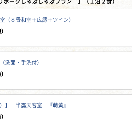
りポークしゃぶしゃぶプラン 】（１泊２食）
室（８畳和室＋広縁＋ツイン）
時）
（洗面・手洗付）
時）
）】 半露天客室 『萌黄』
時）