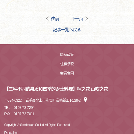
往前
下一页
記事一覧へ戻る
隐私政策
住宿条款
会员合同
【三种不同的泉质和四季的乡土料理】桐之花 山吹之花
〒
024-0322
岩手县北上市和贺町岩崎新田1-128-2
TEL
0197-73-7294
FAX
0197-73-7011
Copyright © Semionsen Co.,Ltd. All Rights Reserved.
Disclaimer