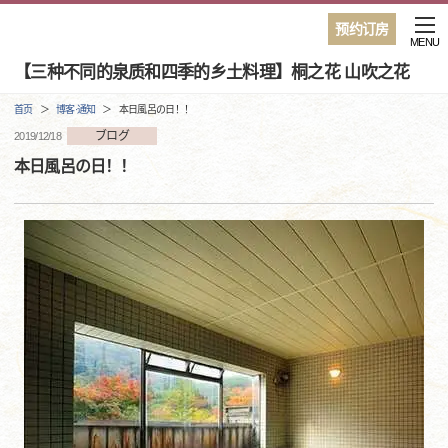
预约订房
MENU
【三种不同的泉质和四季的乡土料理】桐之花 山吹之花
首页
博客·通知
本日風呂の日！！
ブログ
2019/12/18
本日風呂の日！！