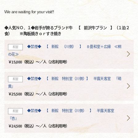
We are waiting for your visit!!
◆人気ＮＯ．１◆岩手が誇るブランド牛 【 前沢牛プラン 】（１泊２
食） ※陶板焼きｏｒすき焼き
◆禁煙◆ 【 新館 （川側） 】 ８畳和室＋広縁 ≪桐
和室
の花≫
￥15,000（税込）～／人（2名利用時）
◆禁煙◆ 【 新館 特別室（川側）】 半露天客室 『萌
和室
黄』
￥25,500（税込）～／人（2名利用時）
◆禁煙◆ 【 新館 特別室（川側） 】 半露天客室
和室
『杏』
￥24,500（税込）～／人（2名利用時）