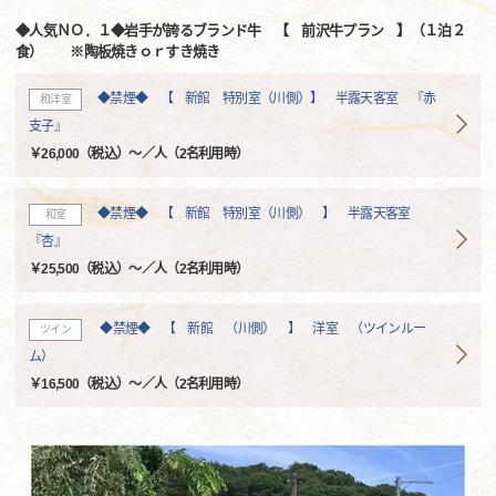
◆人気ＮＯ．１◆岩手が誇るブランド牛 【 前沢牛プラン 】（１泊２
食） ※陶板焼きｏｒすき焼き
◆禁煙◆ 【 新館 特別室（川側）】 半露天客室 『赤
和洋室
支子』
￥26,000（税込）～／人（2名利用時）
◆禁煙◆ 【 新館 特別室（川側） 】 半露天客室
和室
『杏』
￥25,500（税込）～／人（2名利用時）
◆禁煙◆ 【 新館 （川側） 】 洋室 （ツインルー
ツイン
ム）
￥16,500（税込）～／人（2名利用時）