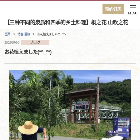
预约订房
MENU
【三种不同的泉质和四季的乡土料理】桐之花 山吹之花
首页
博客·通知
お花植えました(*^_^*)
ブログ
2022/07/30
お花植えました(*^_^*)