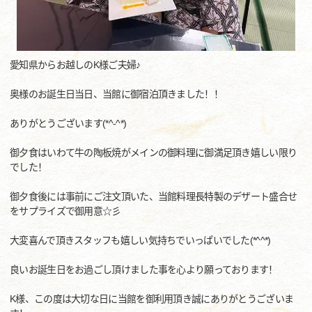
愛知県からお越しのK様ご夫婦♪
奥様のお誕生日当日、当館に御宿泊頂きました！！
ありがとうございます(*^-^*)
御夕食はいわて牛の陶板焼がメインの御料理に御満足頂き嬉しい限り
でした！
御夕食後には事前にご注文頂いた、当館料理長特製のデザート盛合せ
をサプライズで御用意☆彡
大変喜んで頂きスタッフも嬉しい気持ちでいっぱいでした(*^^*)
良いお誕生日をお過ごし頂けました事を心より願っております！
K様、この度は大切な日に当館を御利用頂き誠にありがとうございま