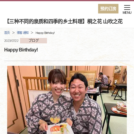
预约订房
MENU
【三种不同的泉质和四季的乡土料理】桐之花 山吹之花
首页
博客·通知
Happy Birthday!
ブログ
2023/07/22
Happy Birthday!