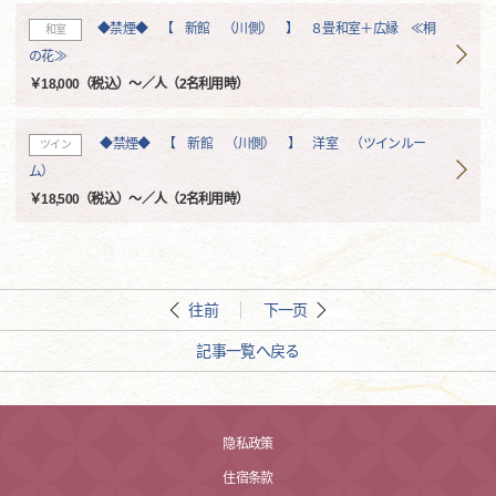
◆禁煙◆ 【 新館 （川側） 】 ８畳和室＋広縁 ≪桐
和室
の花≫
￥18,000（税込）～／人（2名利用時）
◆禁煙◆ 【 新館 （川側） 】 洋室 （ツインルー
ツイン
ム）
￥18,500（税込）～／人（2名利用時）
往前
下一页
記事一覧へ戻る
隐私政策
住宿条款