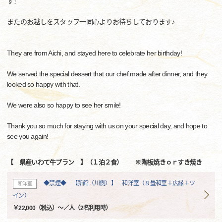
す！
またのお越しをスタッフ一同心よりお待ちしております♪
They are from Aichi, and stayed here to celebrate her birthday!
We served the special dessert that our chef made after dinner, and they
looked so happy with that.
We were also so happy to see her smile!
Thank you so much for staying with us on your special day, and hope to
see you again!
【 県産いわて牛プラン 】（１泊２食） ※陶板焼きｏｒすき焼き
◆禁煙◆ 【新館（川側）】 和洋室（８畳和室＋広縁＋ツ
和洋室
イン）
￥22,000（税込）～／人（2名利用時）