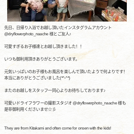
先日、日帰り入浴でお越し頂いたインスタグラムアカウント
@dryflowerphoto_naache 様とご友人♪
可愛すぎるお子様達とお越し頂きました！！
いつも御利用頂きありがとうございます。
元気いっぱいのお子様もお風呂を楽しんで頂いたようで何よりです！
本当にありがとうございました(*^-^*)
またのお越しをスタッフ一同心よりお待ちしております♪
可愛いドライフラワーの撮影スタジオ @dryflowerphoto_naache 様も
是非御利用くださいませ☆彡
They are from Kitakami and often come for onsen with the kids!