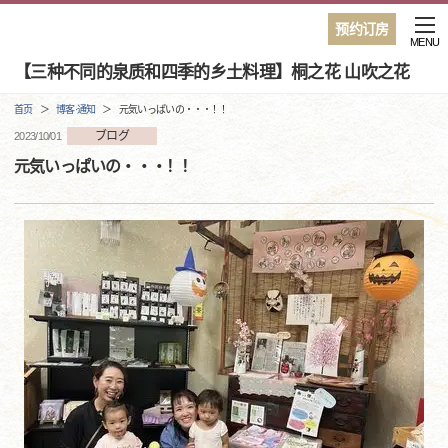
预约订房
MENU
【三种不同的泉质和四季的乡土料理】桐之花 山吹之花
首页
博客·通知
元気いっぱいの・・・！！
ブログ
2023/10/01
元気いっぱいの・・・！！