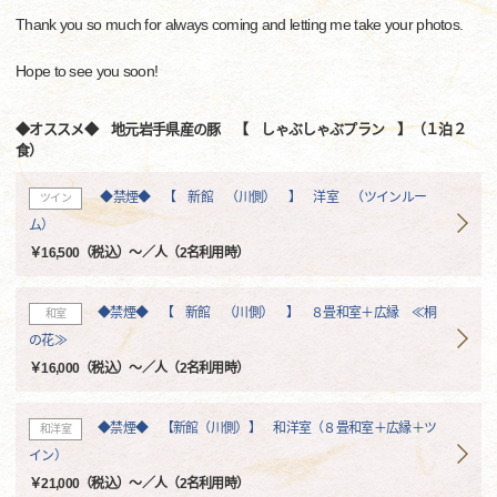
Thank you so much for always coming and letting me take your photos.
Hope to see you soon!
◆オススメ◆ 地元岩手県産の豚 【 しゃぶしゃぶプラン 】（１泊２
食）
◆禁煙◆ 【 新館 （川側） 】 洋室 （ツインルー
ツイン
ム）
￥16,500（税込）～／人（2名利用時）
◆禁煙◆ 【 新館 （川側） 】 ８畳和室＋広縁 ≪桐
和室
の花≫
￥16,000（税込）～／人（2名利用時）
◆禁煙◆ 【新館（川側）】 和洋室（８畳和室＋広縁＋ツ
和洋室
イン）
￥21,000（税込）～／人（2名利用時）