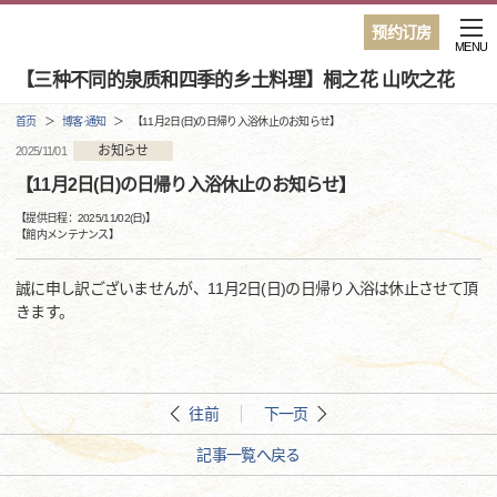
预约订房
MENU
【三种不同的泉质和四季的乡土料理】桐之花 山吹之花
首页
博客·通知
【11月2日(日)の日帰り入浴休止のお知らせ】
お知らせ
2025/11/01
【11月2日(日)の日帰り入浴休止のお知らせ】
【提供日程：
2025/11/02(日)
】
【
館内メンテナンス
】
誠に申し訳ございませんが、11月2日(日)の日帰り入浴は休止させて頂
きます。
往前
下一页
記事一覧へ戻る