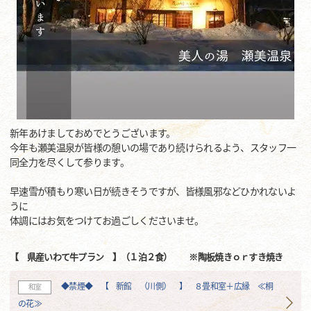
新年あけましておめでとうございます。
今年も瀬美温泉が皆様の憩いの場であり続けられるよう、スタッフ一
同全力を尽くして参ります。
早速雪が積もり寒い日が続きそうですが、皆様風邪などひかれないよ
うに
体調にはお気をつけてお過ごしくださいませ。
【 県産いわて牛プラン 】（１泊２食） ※陶板焼きｏｒすき焼き
◆禁煙◆ 【 新館 （川側） 】 ８畳和室＋広縁 ≪桐
和室
の花≫