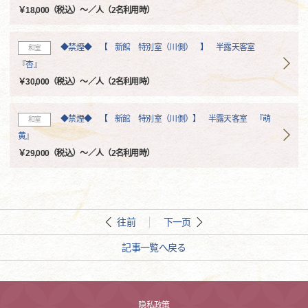
￥18,000（税込）～／人（2名利用時）
◆禁煙◆ 【 新館 特別室（川側） 】 半露天客室
和室
『杏』
￥30,000（税込）～／人（2名利用時）
◆禁煙◆ 【 新館 特別室（川側）】 半露天客室 『萌
和室
黄』
￥29,000（税込）～／人（2名利用時）
往前
下一页
記事一覧へ戻る
隐私政策