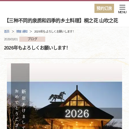
预约订房
MENU
【三种不同的泉质和四季的乡土料理】桐之花 山吹之花
首页
博客·通知
2026年もよろしくお願いします！
ブログ
2026/01/01
2026年もよろしくお願いします！