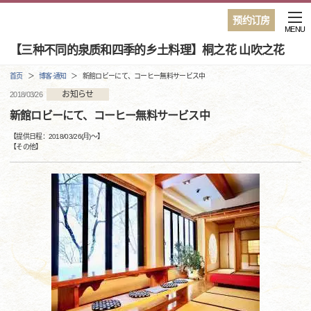
预约订房
MENU
【三种不同的泉质和四季的乡土料理】桐之花 山吹之花
首页
博客·通知
新館ロビーにて、コーヒー無料サービス中
お知らせ
2018/03/26
新館ロビーにて、コーヒー無料サービス中
【提供日程：
2018/03/26(月)
〜】
【
その他
】