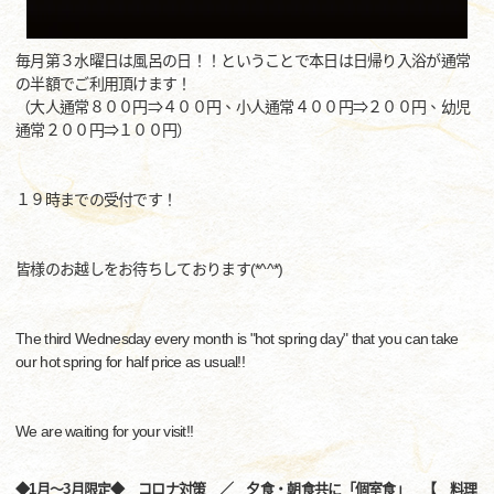
毎月第３水曜日は風呂の日！！ということで本日は日帰り入浴が通常
の半額でご利用頂けます！
（大人通常８００円⇒４００円、小人通常４００円⇒２００円、幼児
通常２００円⇒１００円）
１９時までの受付です！
皆様のお越しをお待ちしております(*^^*)
The third Wednesday every month is "hot spring day" that you can take
our hot spring for half price as usual!!
We are waiting for your visit!!
◆1月～3月限定◆ コロナ対策 ／ 夕食・朝食共に「個室食」 【 料理