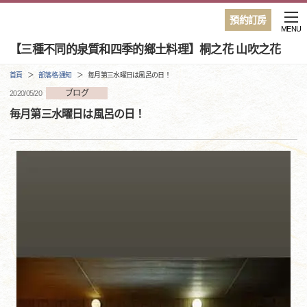
預約訂房
MENU
【三種不同的泉質和四季的鄉土料理】桐之花 山吹之花
首頁
部落格·通知
毎月第三水曜日は風呂の日！
ブログ
2020/05/20
毎月第三水曜日は風呂の日！