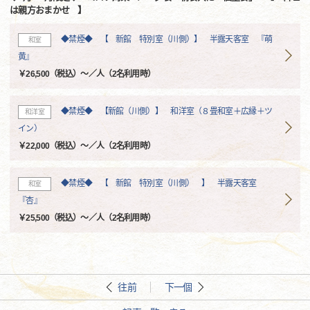
は親方おまかせ 】
◆禁煙◆ 【 新館 特別室（川側）】 半露天客室 『萌
和室
黄』
￥26,500（税込）～／人（2名利用時）
◆禁煙◆ 【新館（川側）】 和洋室（８畳和室＋広縁＋ツ
和洋室
イン）
￥22,000（税込）～／人（2名利用時）
◆禁煙◆ 【 新館 特別室（川側） 】 半露天客室
和室
『杏』
￥25,500（税込）～／人（2名利用時）
往前
下一個