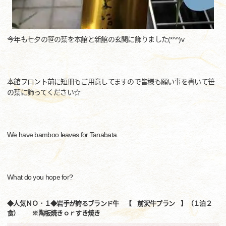
今年も七夕の笹の葉を本館と新館の玄関に飾りました(*^^)v
本館フロント前に短冊もご用意してますので皆様も願い事を書いて笹
の葉に飾ってください☆
We have bamboo leaves for Tanabata.
What do you hope for?
◆人気ＮＯ．１◆岩手が誇るブランド牛 【 前沢牛プラン 】（１泊２
食） ※陶板焼きｏｒすき焼き