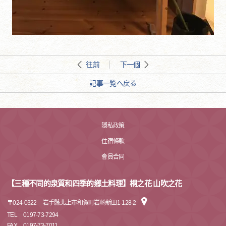
往前
下一個
記事一覧へ戻る
隱私政策
住宿條款
會員合同
【三種不同的泉質和四季的鄉土料理】桐之花 山吹之花
〒
024-0322
岩手縣北上市和賀町岩崎新田1-128-2
TEL
0197-73-7294
FAX
0197-73-7011