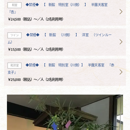
◆禁煙◆ 【 新館 特別室（川側） 】 半露天客室
和室
『杏』
￥24,500（税込）～／人（2名利用時）
◆禁煙◆ 【 新館 （川側） 】 洋室 （ツインルー
ツイン
ム）
￥15,500（税込）～／人（2名利用時）
◆禁煙◆ 【 新館 特別室（川側）】 半露天客室 『赤
和洋室
支子』
￥25,000（税込）～／人（2名利用時）