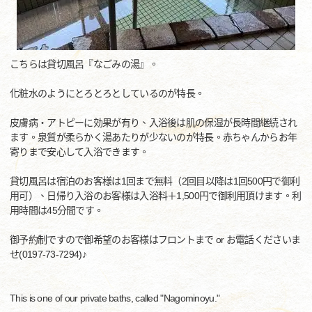
こちらは貸切風呂『なごみの湯』。
化粧水のようにとろとろとしているのが特長。
皮膚病・アトピーに効果が有り、入浴後は肌の保湿が長時間継続され
ます。泉質が柔らかく湯あたりが少ないのが特長。赤ちゃんからお年
寄りまで安心して入浴できます。
貸切風呂は宿泊のお客様は1回まで無料（2回目以降は1回500円で御利
用可）、日帰り入浴のお客様は入浴料＋1,500円で御利用頂けます。利
用時間は45分間です。
御予約制ですので御希望のお客様はフロントまで or お電話くださいま
せ(0197-73-7294)♪
This is one of our private baths, called "Nagominoyu."