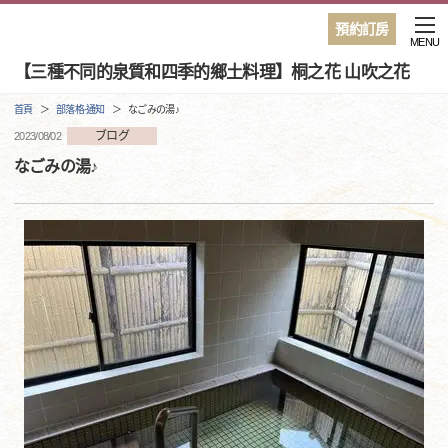
預約訂房
MENU
【三種不同的泉質和四季的鄉土料理】桐之花 山吹之花
首頁
部落格·通知
なごみの湯♪
ブログ
2023/08/02
なごみの湯♪