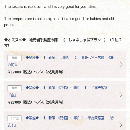
The texture is like lotion, and it is very good for your skin.
The temperature is not so high, so it is also good for babies and old
people.
◆オススメ◆ 地元岩手県産の豚 【 しゃぶしゃぶプラン 】（１泊２
食）
◆禁煙◆ 【 新館 （川側） 】 ８畳和室＋広縁 ≪桐
和室
の花≫
￥17,000（税込）～／人（2名利用時）
◆禁煙◆ 【 新館 特別室（川側） 】 半露天客室
和室
『杏』
￥27,000（税込）～／人（2名利用時）
◆禁煙◆ 【 新館 特別室（川側）】 半露天客室 『赤
和洋室
支子』