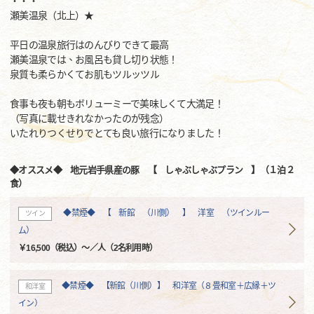
・・・
瀬美温泉（北上）★
平日の温泉旅行はのんびりできて最高
瀬美温泉では、お風呂も貸し切り状態！
泉質も柔らかくてお肌もツルッツル
食事も夜も朝もボリューミーで美味しくて大満足！
（写真に載せきれなかったのが残念）
いたれりつくせりでとても良い旅行になりました！
◆オススメ◆ 地元岩手県産の豚 【 しゃぶしゃぶプラン 】（１泊２
食）
◆禁煙◆ 【 新館 （川側） 】 洋室 （ツインルー
ツイン
ム）
￥16,500（税込）～／人（2名利用時）
◆禁煙◆ 【新館（川側）】 和洋室（８畳和室＋広縁＋ツ
和洋室
イン）