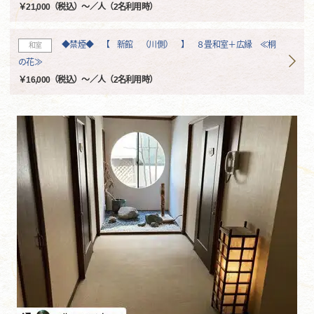
￥21,000（税込）～／人（2名利用時）
◆禁煙◆ 【 新館 （川側） 】 ８畳和室＋広縁 ≪桐
和室
の花≫
￥16,000（税込）～／人（2名利用時）