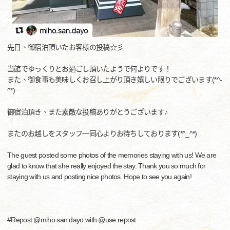
先日、御宿泊頂いたお客様の投稿☆彡
当館でゆっくりとお過ごし頂いたようで何よりです！
また、御食事も美味しくお召し上がり頂き嬉しい限りでございます(*^-
^*)
御宿泊頂き、また素敵な投稿ありがとうございます♪
またのお越しをスタッフ一同心よりお待ちしております(*^_^*)
The guest posted some photos of the memories staying with us! We are
glad to know that she really enjoyed the stay. Thank you so much for
staying with us and posting nice photos. Hope to see you again!
#Repost @miho.san.dayo with @use.repost