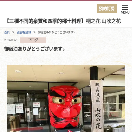
預約訂房
MENU
【三種不同的泉質和四季的鄉土料理】桐之花 山吹之花
首頁
部落格·通知
御宿泊ありがとうございます♪
ブログ
2024/03/23
御宿泊ありがとうございます♪