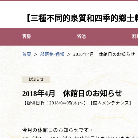
【三種不同的泉質和四季的鄉土
客房
浴池
料
首頁
部落格·通知
2018年4月 休館日のお知らせ
お知らせ
2018年4月 休館日のお知らせ
【提供日程：
2018/04/05(木)
〜】
【
館内メンテナンス
】
今月の休館日のお知らせです。