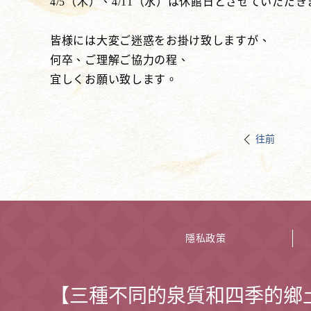
4/5（木）、4/11（水）は休館日とさせていただ
皆様には大変ご迷惑をお掛け致しますが、
何卒、ご理解ご協力の程、
宜しくお願い致します。
往前
隱私政策
【三種不同的泉質和四季的鄉