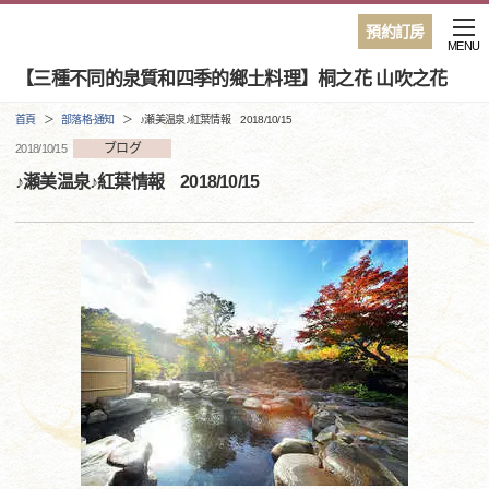
預約訂房
MENU
【三種不同的泉質和四季的鄉土料理】桐之花 山吹之花
首頁
部落格·通知
♪瀬美温泉♪紅葉情報 2018/10/15
ブログ
2018/10/15
♪瀬美温泉♪紅葉情報 2018/10/15