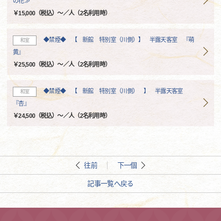
の花≫
￥15,000（税込）～／人（2名利用時）
◆禁煙◆ 【 新館 特別室（川側）】 半露天客室 『萌
和室
黄』
￥25,500（税込）～／人（2名利用時）
◆禁煙◆ 【 新館 特別室（川側） 】 半露天客室
和室
『杏』
￥24,500（税込）～／人（2名利用時）
往前
下一個
記事一覧へ戻る