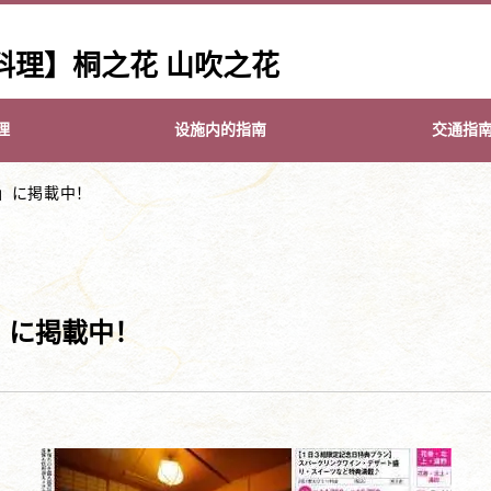
料理】桐之花 山吹之花
理
设施内的指南
交通指
」に掲載中！
」に掲載中！