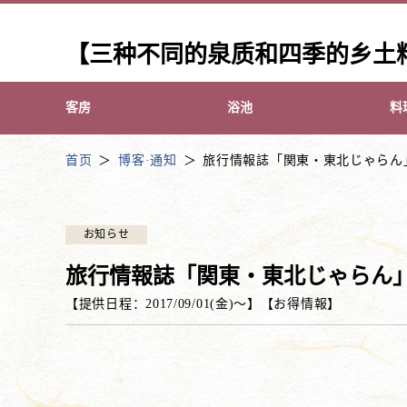
【三种不同的泉质和四季的乡土
客房
浴池
料
首页
博客·通知
旅行情報誌「関東・東北じゃらん
お知らせ
旅行情報誌「関東・東北じゃらん
【提供日程：
2017/09/01(金)
〜】
【
お得情報
】