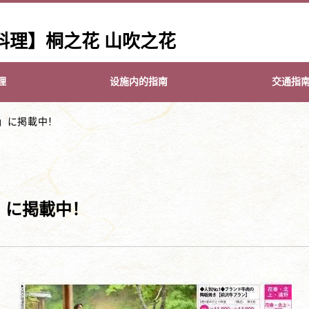
料理】桐之花 山吹之花
理
设施内的指南
交通指
」に掲載中！
」に掲載中！