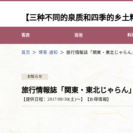
【三种不同的泉质和四季的乡土
客房
浴池
料
首页
博客·通知
旅行情報誌「関東・東北じゃらん
お知らせ
旅行情報誌「関東・東北じゃらん
【提供日程：
2017/09/30(土)
〜】
【
お得情報
】