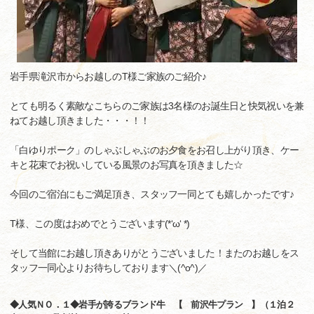
岩手県滝沢市からお越しのT様ご家族のご紹介♪
とても明るく素敵なこちらのご家族は3名様のお誕生日と快気祝いを兼
ねてお越し頂きました・・・！！
「白ゆりポーク」のしゃぶしゃぶのお夕食をお召し上がり頂き、ケー
キと花束でお祝いしている風景のお写真を頂きました☆
今回のご宿泊にもご満足頂き、スタッフ一同とても嬉しかったです♪
T様、この度はおめでとうございます(*‘ω‘ *)
そして当館にお越し頂きありがとうございました！またのお越しをス
タッフ一同心よりお待ちしております＼(^o^)／
◆人気ＮＯ．１◆岩手が誇るブランド牛 【 前沢牛プラン 】（１泊２