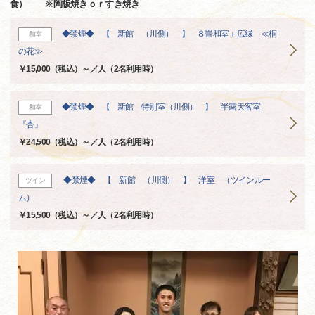
食） ※陶板焼きｏｒすき焼き
◆禁煙◆ 【 新館 （川側） 】 ８畳和室＋広縁 ≪桐
和室
の花≫
￥15,000（税込）～／人（2名利用時）
◆禁煙◆ 【 新館 特別室（川側） 】 半露天客室
和室
『杏』
￥24,500（税込）～／人（2名利用時）
◆禁煙◆ 【 新館 （川側） 】 洋室 （ツインルー
ツイン
ム）
￥15,500（税込）～／人（2名利用時）