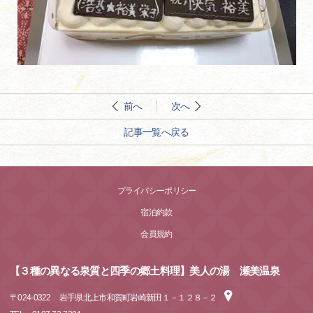
前へ
次へ
記事一覧へ戻る
プライバシーポリシー
宿泊約款
会員規約
【３種の異なる泉質と四季の郷土料理】美人の湯 瀬美温泉
〒
024-0322
岩手県北上市和賀町岩崎新田１－１２８－２