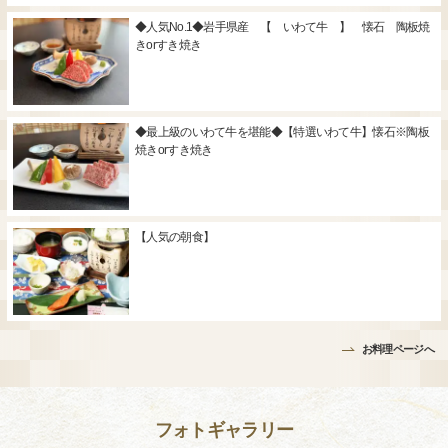
◆人気No.1◆岩手県産 【 いわて牛 】 懐石 陶板焼
きorすき焼き
◆最上級のいわて牛を堪能◆【特選いわて牛】懐石※陶板
焼きorすき焼き
【人気の朝食】
お料理ページへ
フォトギャラリー