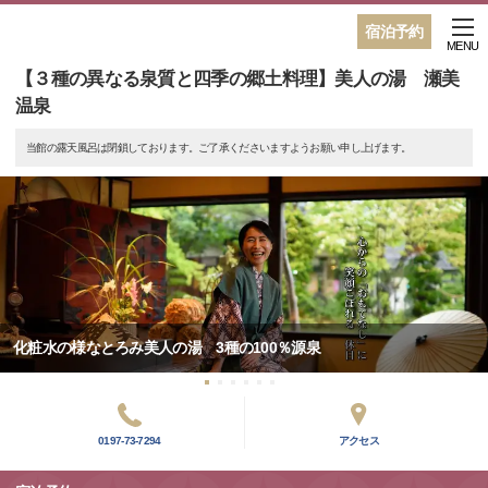
宿泊予約
MENU
【３種の異なる泉質と四季の郷土料理】美人の湯 瀬美
温泉
当館の露天風呂は閉鎖しております。ご了承くださいますようお願い申し上げます。
化粧水の様なとろみ美人の湯 3種の100％源泉
0197-73-7294
アクセス