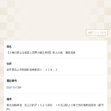
地図アプリで見る
宿名
【３種の異なる泉質と四季の郷土料理】美人の湯 瀬美温泉
住所
岩手県北上市和賀町岩崎新田１－１２８－２
電話番号
0197-73-7294
備考
東北自動車道 北上江釣子ＩＣより20分 ＪＲ北上駅より車で25分無料送迎有（要予
約）