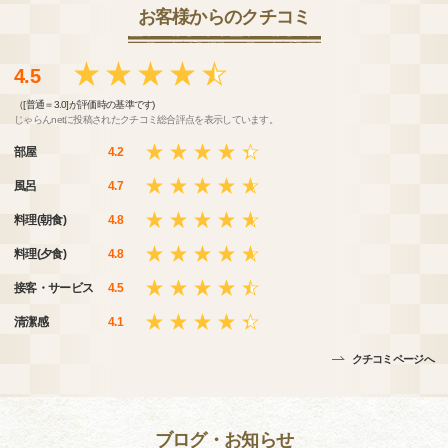
お客様からのクチコミ
4.5
（[普通＝3.0]が評価時の基準です)
じゃらんnetに投稿されたクチコミ総合評点を表示しています。
部屋
4.2
風呂
4.7
料理(朝食)
4.8
料理(夕食)
4.8
接客・サービス
4.5
清潔感
4.1
クチコミページへ
ブログ・お知らせ