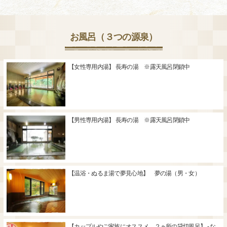
お風呂（３つの源泉）
【女性専用内湯】 長寿の湯 ※露天風呂閉鎖中
【男性専用内湯】 長寿の湯 ※露天風呂閉鎖中
【温浴・ぬるま湯で夢見心地】 夢の湯（男・女）
【カップルやご家族にオススメ。２ヵ所の貸切風呂】 - な