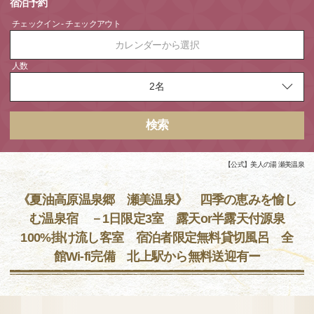
宿泊予約
チェックイン - チェックアウト
カレンダーから選択
人数
検索
【公式】美人の湯 瀬美温泉
《夏油高原温泉郷 瀬美温泉》 四季の恵みを愉し
む温泉宿 －1日限定3室 露天or半露天付源泉
100%掛け流し客室 宿泊者限定無料貸切風呂 全
館Wi-fi完備 北上駅から無料送迎有ー