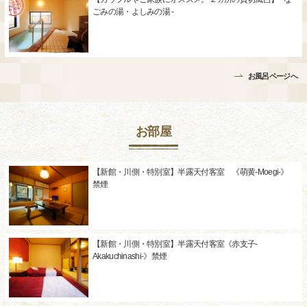
ごみの湯・よしみの湯 -
お風呂ページへ
お部屋
【新館・川側・特別室】半露天付客室 《萌黄-Moegi-》
禁煙
【新館・川側・特別室】半露天付客室《赤支子-
Akakuchinashi-》禁煙