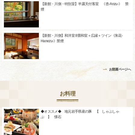
【新館・川側・特別室】半露天付客室 《杏-Anzu-》 禁
煙
【新館・川側】和洋室 8畳和室＋広縁＋ツイン《朱花-
Hanezu-》禁煙
お部屋ページへ
お料理
◆オススメ◆ 地元岩手県産の豚 【 しゃぶしゃ
ぶ 】 懐石