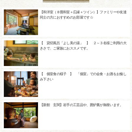
【和洋室（８畳和室＋広縁＋ツイン）】ファミリーや友達
同士の方におすすめのお部屋です☆
【 貸切風呂「よし美の湯」 】 ２～３名様ご利用の大
きさで、ご家族におススメです。
【 個室食の様子 】 「個室」での会食・お酒をお愉し
み下さい
【新館 玄関】岩手の工芸品や、囲炉裏が御座います。