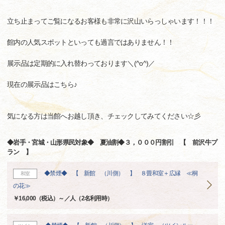
立ち止まってご覧になるお客様も非常に沢山いらっしゃいます！！！
館内の人気スポットといっても過言ではありません！！
展示品は定期的に入れ替わっております＼(^o^)／
現在の展示品はこちら♪
気になる方は当館へお越し頂き、チェックしてみてください☆彡
◆岩手・宮城・山形県民対象◆ 夏油割◆３，０００円割引 【 前沢牛プ
ラン 】
◆禁煙◆ 【 新館 （川側） 】 ８畳和室＋広縁 ≪桐
和室
の花≫
￥16,000（税込）～／人（2名利用時）