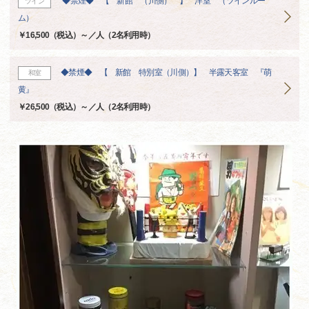
◆禁煙◆ 【 新館 （川側） 】 洋室 （ツインルー
ツイン
ム）
￥16,500（税込）～／人（2名利用時）
◆禁煙◆ 【 新館 特別室（川側）】 半露天客室 『萌
和室
黄』
￥26,500（税込）～／人（2名利用時）