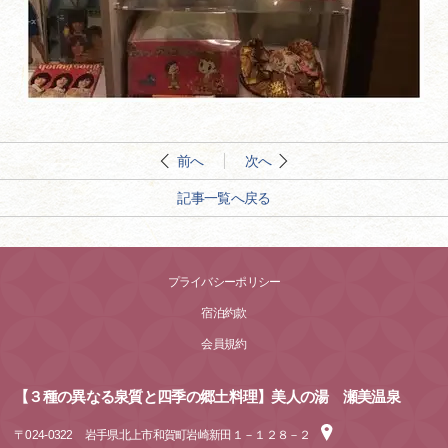
前へ
次へ
記事一覧へ戻る
プライバシーポリシー
宿泊約款
会員規約
【３種の異なる泉質と四季の郷土料理】美人の湯 瀬美温泉
〒
024-0322
岩手県北上市和賀町岩崎新田１－１２８－２