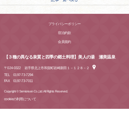
プライバシーポリシー
宿泊約款
会員規約
【３種の異なる泉質と四季の郷土料理】美人の湯 瀬美温泉
〒
024-0322
岩手県北上市和賀町岩崎新田１－１２８－２
TEL
0197-73-7294
FAX
0197-73-7011
Copyright © Semionsen Co.,Ltd. All Rights Reserved.
cookieの利用について