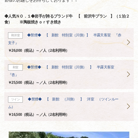
皆様のお越しをお待ちしております！！
◆人気ＮＯ．１◆岩手が誇るブランド牛 【 前沢牛プラン 】（１泊２
食） ※陶板焼きｏｒすき焼き
◆禁煙◆ 【 新館 特別室（川側）】 半露天客室 『赤
和洋室
支子』
￥26,000（税込）～／人（2名利用時）
◆禁煙◆ 【 新館 特別室（川側） 】 半露天客室
和室
『杏』
￥25,500（税込）～／人（2名利用時）
◆禁煙◆ 【 新館 （川側） 】 洋室 （ツインルー
ツイン
ム）
￥16,500（税込）～／人（2名利用時）