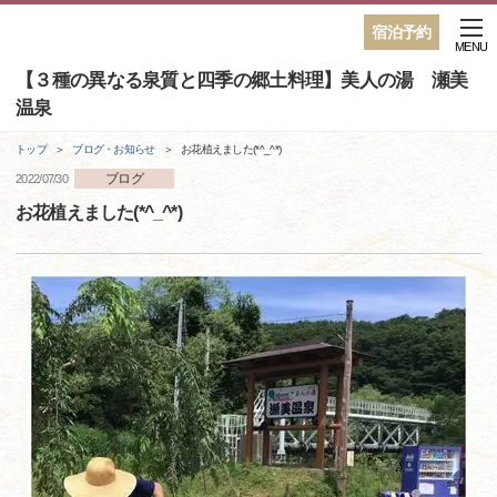
宿泊予約
MENU
【３種の異なる泉質と四季の郷土料理】美人の湯 瀬美
温泉
トップ
ブログ・お知らせ
お花植えました(*^_^*)
ブログ
2022/07/30
お花植えました(*^_^*)