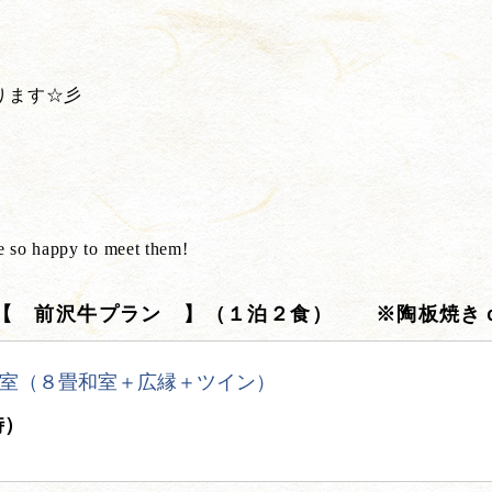
ります☆彡
e so happy to meet them!
 【 前沢牛プラン 】（１泊２食） ※陶板焼き
室（８畳和室＋広縁＋ツイン）
時）