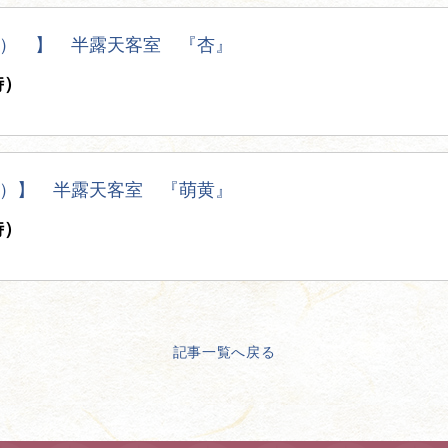
） 】 半露天客室 『杏』
時）
）】 半露天客室 『萌黄』
時）
記事一覧へ戻る