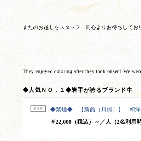
またのお越しをスタッフ一同心よりお待ちしてお
They enjoyed coloring after they took onsen! We wer
◆人気ＮＯ．１◆岩手が誇るブランド牛
◆禁煙◆ 【新館（川側）】 和洋
和洋室
￥22,000（税込）～／人（2名利用