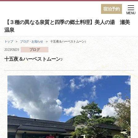
宿泊予約
MENU
【３種の異なる泉質と四季の郷土料理】美人の湯 瀬美
温泉
トップ
ブログ・お知らせ
十五夜＆ハーベストムーン♪
ブログ
2023/09/29
十五夜＆ハーベストムーン♪