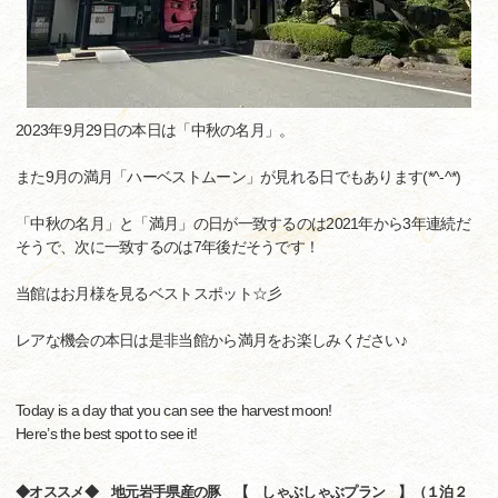
2023年9月29日の本日は「中秋の名月」。
また9月の満月「ハーベストムーン」が見れる日でもあります(*^-^*)
「中秋の名月」と「満月」の日が一致するのは2021年から3年連続だ
そうで、次に一致するのは7年後だそうです！
当館はお月様を見るベストスポット☆彡
レアな機会の本日は是非当館から満月をお楽しみください♪
Today is a day that you can see the harvest moon!
Here’s the best spot to see it!
◆オススメ◆ 地元岩手県産の豚 【 しゃぶしゃぶプラン 】（１泊２