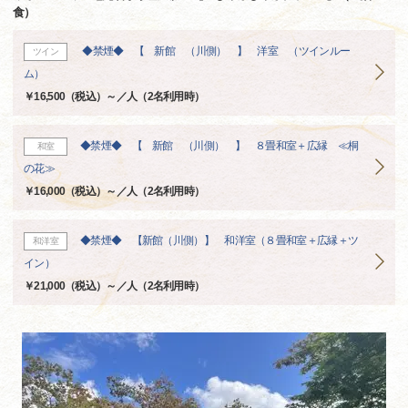
食）
◆禁煙◆ 【 新館 （川側） 】 洋室 （ツインルー
ツイン
ム）
￥16,500（税込）～／人（2名利用時）
◆禁煙◆ 【 新館 （川側） 】 ８畳和室＋広縁 ≪桐
和室
の花≫
￥16,000（税込）～／人（2名利用時）
◆禁煙◆ 【新館（川側）】 和洋室（８畳和室＋広縁＋ツ
和洋室
イン）
￥21,000（税込）～／人（2名利用時）