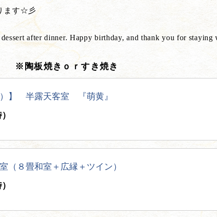
ります☆彡
 dessert after dinner. Happy birthday, and thank you for staying
） ※陶板焼きｏｒすき焼き
）】 半露天客室 『萌黄』
時）
室（８畳和室＋広縁＋ツイン）
時）