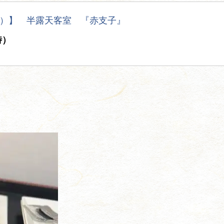
）】 半露天客室 『赤支子』
時）