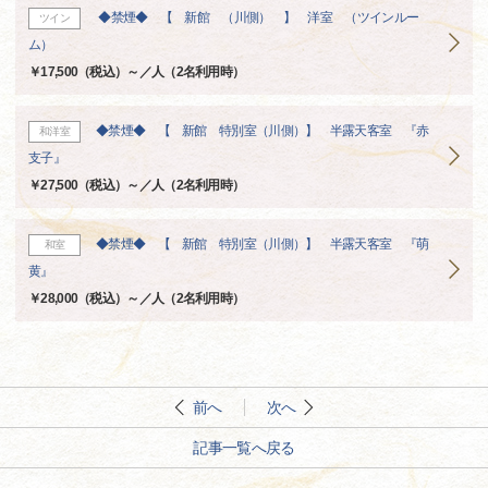
◆禁煙◆ 【 新館 （川側） 】 洋室 （ツインルー
ツイン
ム）
￥17,500（税込）～／人（2名利用時）
◆禁煙◆ 【 新館 特別室（川側）】 半露天客室 『赤
和洋室
支子』
￥27,500（税込）～／人（2名利用時）
◆禁煙◆ 【 新館 特別室（川側）】 半露天客室 『萌
和室
黄』
￥28,000（税込）～／人（2名利用時）
前へ
次へ
記事一覧へ戻る