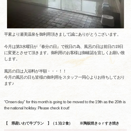
平素より瀬美温泉を御利用頂きまして誠にありがとうございます。
今月は第3水曜日が『春分の日』で祝日の為、風呂の日は前日の19日
に変更とさせて頂きます。御利用のお客様は御確認を宜しくお願い致
します。
風呂の日は入浴料が半額・・・！！
今月の風呂の日も皆様の御利用をスタッフ一同心よりお待ちしており
ます♪
“Onsen day” for this month is going to be moved to the 19th as the 20th is
the national holiday. Please check it out!
【 県産いわて牛プラン 】（１泊２食） ※陶板焼きｏｒすき焼き