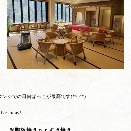
ジでの日向ぼっこが最高です(*^-^*)
like today!
） ※陶板焼きｏｒすき焼き