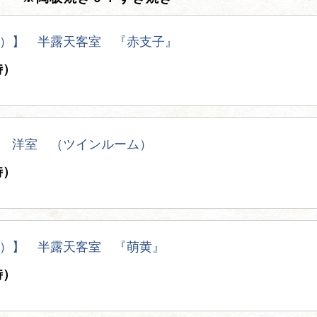
）】 半露天客室 『赤支子』
時）
 洋室 （ツインルーム）
時）
）】 半露天客室 『萌黄』
時）