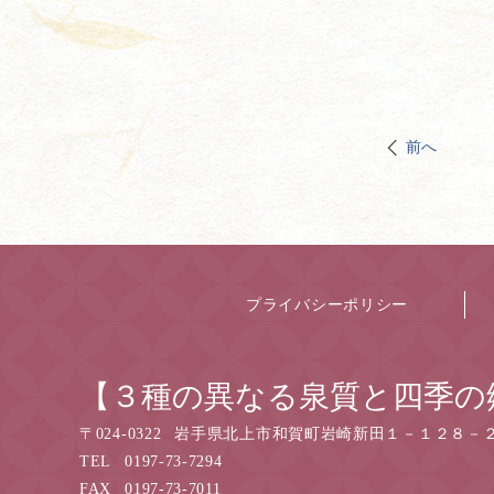
前へ
プライバシーポリシー
【３種の異なる泉質と四季の
〒
024-0322
岩手県北上市和賀町岩崎新田１－１２８－
TEL
0197-73-7294
FAX
0197-73-7011