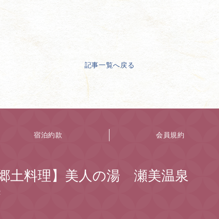
記事一覧へ戻る
宿泊約款
会員規約
郷土料理】美人の湯 瀬美温泉
２