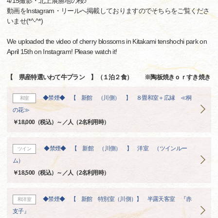
4/15撮影・北上展勝地の桜♪
動画をInstagram・リールへ掲載しておりますのでそちらをご覧くださ
いませ(*^-^*)
We uploaded the video of cherry blossoms in Kitakami tenshochi park on
April 15th on Instagram! Please watch it!
【 県産特選いわて牛プラン 】（１泊２食） ※陶板焼きｏｒすき焼き
◆禁煙◆ 【 新館 （川側） 】 ８畳和室＋広縁 ≪桐
和室
の花≫
￥18,000（税込）～／人（2名利用時）
◆禁煙◆ 【 新館 （川側） 】 洋室 （ツインルー
ツイン
ム）
￥18,500（税込）～／人（2名利用時）
◆禁煙◆ 【 新館 特別室（川側）】 半露天客室 『赤
和洋室
支子』