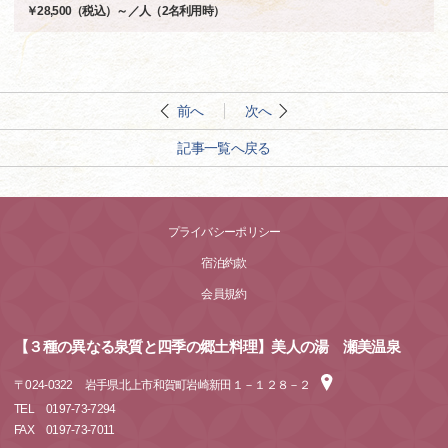
￥28,500（税込）～／人（2名利用時）
前へ
次へ
記事一覧へ戻る
プライバシーポリシー
宿泊約款
会員規約
【３種の異なる泉質と四季の郷土料理】美人の湯 瀬美温泉
〒
024-0322
岩手県北上市和賀町岩崎新田１－１２８－２
TEL
0197-73-7294
FAX
0197-73-7011