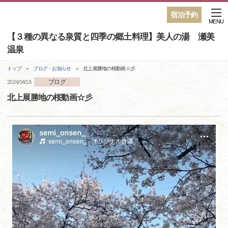
宿泊予約
MENU
【３種の異なる泉質と四季の郷土料理】美人の湯 瀬美
温泉
トップ
ブログ・お知らせ
北上展勝地の桜動画☆彡
ブログ
2024/04/18
北上展勝地の桜動画☆彡