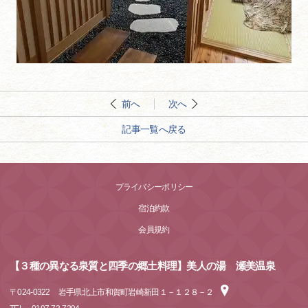
前へ
次へ
記事一覧へ戻る
プライバシーポリシー
宿泊約款
会員規約
【３種の異なる泉質と四季の郷土料理】美人の湯 瀬美温泉
〒
024-0322
岩手県北上市和賀町岩崎新田１－１２８－２