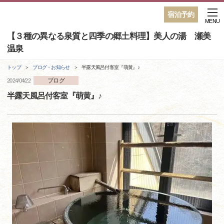
宿泊予約
MENU
【３種の異なる泉質と四季の郷土料理】美人の湯 瀬美
温泉
トップ
ブログ・お知らせ
半露天風呂付客室『萌黄』♪
ブログ
2024/04/22
半露天風呂付客室『萌黄』♪