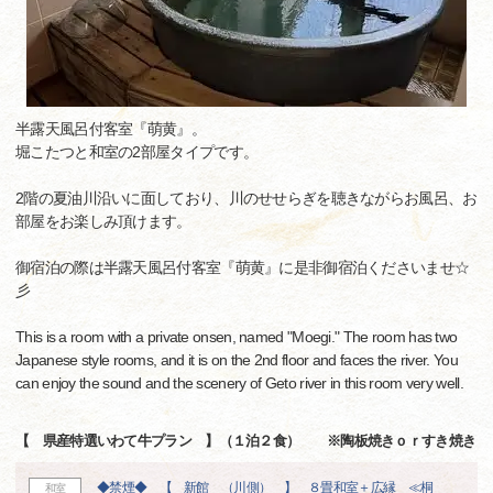
半露天風呂付客室『萌黄』。
堀こたつと和室の2部屋タイプです。
2階の夏油川沿いに面しており、川のせせらぎを聴きながらお風呂、お
部屋をお楽しみ頂けます。
御宿泊の際は半露天風呂付客室『萌黄』に是非御宿泊くださいませ☆
彡
This is a room with a private onsen, named "Moegi." The room has two
Japanese style rooms, and it is on the 2nd floor and faces the river. You
can enjoy the sound and the scenery of Geto river in this room very well.
【 県産特選いわて牛プラン 】（１泊２食） ※陶板焼きｏｒすき焼き
◆禁煙◆ 【 新館 （川側） 】 ８畳和室＋広縁 ≪桐
和室