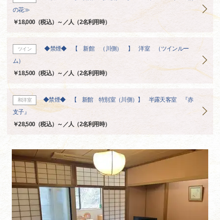
の花≫
￥18,000（税込）～／人（2名利用時）
◆禁煙◆ 【 新館 （川側） 】 洋室 （ツインルー
ツイン
ム）
￥18,500（税込）～／人（2名利用時）
◆禁煙◆ 【 新館 特別室（川側）】 半露天客室 『赤
和洋室
支子』
￥28,500（税込）～／人（2名利用時）