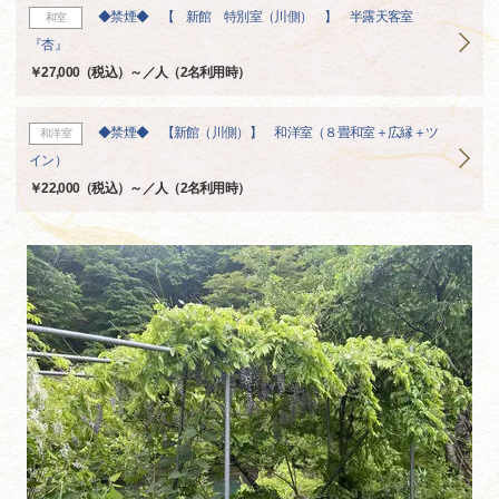
◆禁煙◆ 【 新館 特別室（川側） 】 半露天客室
和室
『杏』
￥27,000（税込）～／人（2名利用時）
◆禁煙◆ 【新館（川側）】 和洋室（８畳和室＋広縁＋ツ
和洋室
イン）
￥22,000（税込）～／人（2名利用時）