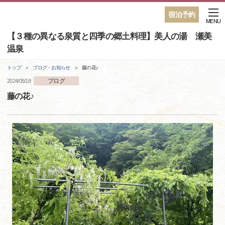
宿泊予約
MENU
【３種の異なる泉質と四季の郷土料理】美人の湯 瀬美
温泉
トップ
ブログ・お知らせ
藤の花♪
ブログ
2024/05/18
藤の花♪