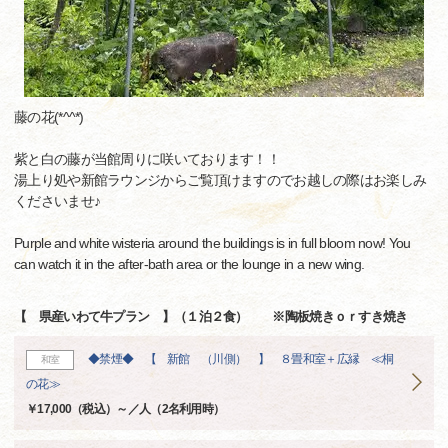
藤の花(*^^*)
紫と白の藤が当館周りに咲いております！！
湯上り処や新館ラウンジからご覧頂けますのでお越しの際はお楽しみ
くださいませ♪
Purple and white wisteria around the buildings is in full bloom now! You
can watch it in the after-bath area or the lounge in a new wing.
【 県産いわて牛プラン 】（１泊２食） ※陶板焼きｏｒすき焼き
◆禁煙◆ 【 新館 （川側） 】 ８畳和室＋広縁 ≪桐
和室
の花≫
￥17,000（税込）～／人（2名利用時）