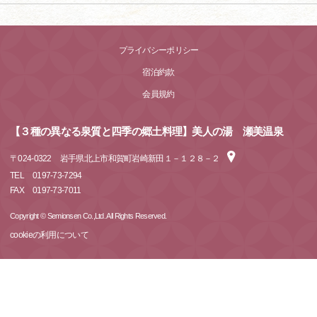
プライバシーポリシー
宿泊約款
会員規約
【３種の異なる泉質と四季の郷土料理】美人の湯 瀬美温泉
〒
024-0322
岩手県北上市和賀町岩崎新田１－１２８－２
TEL
0197-73-7294
FAX
0197-73-7011
Copyright © Semionsen Co.,Ltd. All Rights Reserved.
cookieの利用について