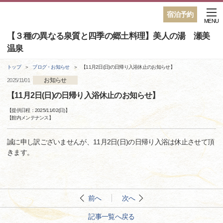
宿泊予約
MENU
【３種の異なる泉質と四季の郷土料理】美人の湯 瀬美
温泉
トップ
ブログ・お知らせ
【11月2日(日)の日帰り入浴休止のお知らせ】
お知らせ
2025/11/01
【11月2日(日)の日帰り入浴休止のお知らせ】
【提供日程：
2025/11/02(日)
】
【
館内メンテナンス
】
誠に申し訳ございませんが、11月2日(日)の日帰り入浴は休止させて頂
きます。
前へ
次へ
記事一覧へ戻る