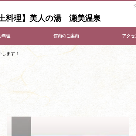
土料理】美人の湯 瀬美温泉
お料理
館内のご案内
アクセ
いします！