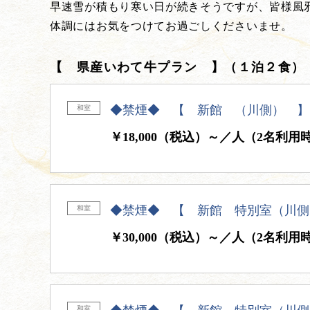
早速雪が積もり寒い日が続きそうですが、皆様風
体調にはお気をつけてお過ごしくださいませ。
【 県産いわて牛プラン 】（１泊２食
◆禁煙◆ 【 新館 （川側） 】
和室
￥18,000（税込）～／人（2名利用
◆禁煙◆ 【 新館 特別室（川側
和室
￥30,000（税込）～／人（2名利用
和室