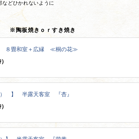
邪などひかれないように
） ※陶板焼きｏｒすき焼き
 ８畳和室＋広縁 ≪桐の花≫
時）
） 】 半露天客室 『杏』
時）