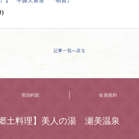
）】 半露天客室 『萌黄』
時）
記事一覧へ戻る
宿泊約款
会員規約
郷土料理】美人の湯 瀬美温泉
２