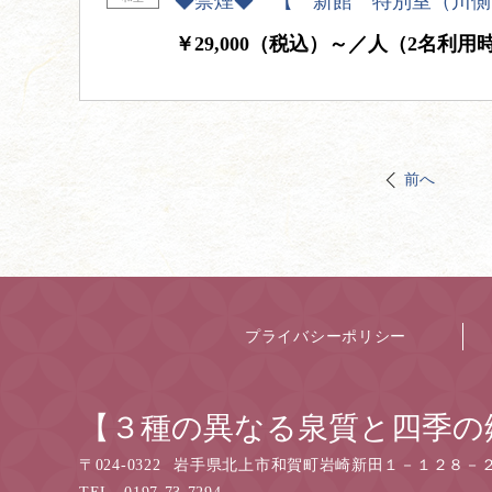
◆禁煙◆ 【 新館 特別室（川側
￥29,000（税込）～／人（2名利用
前へ
プライバシーポリシー
【３種の異なる泉質と四季の
〒
024-0322
岩手県北上市和賀町岩崎新田１－１２８－