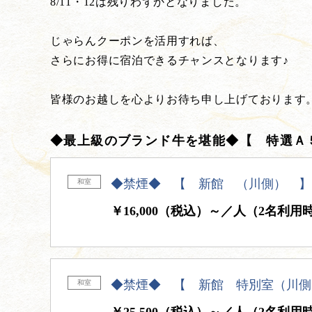
8/11・12は残りわずかとなりました。
じゃらんクーポンを活用すれば、
さらにお得に宿泊できるチャンスとなります♪
皆様のお越しを心よりお待ち申し上げております
◆最上級のブランド牛を堪能◆【 特選
◆禁煙◆ 【 新館 （川側） 】
和室
￥16,000（税込）～／人（2名利用
◆禁煙◆ 【 新館 特別室（川側
和室