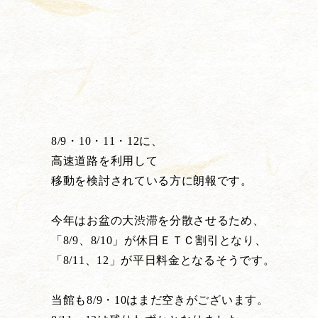
8/9・10・11・12に、
高速道路を利用して
移動を検討されている方に朗報です。
今年はお盆の大渋滞を分散させるため、
「8/9、8/10」が休日ＥＴＣ割引となり、
「8/11、12」が平日料金となるそうです。
当館も8/9・10はまだ空きがございます。