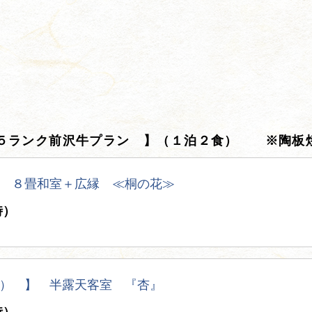
。
Ａ５ランク前沢牛プラン 】（１泊２食） ※陶板
 ８畳和室＋広縁 ≪桐の花≫
時）
） 】 半露天客室 『杏』