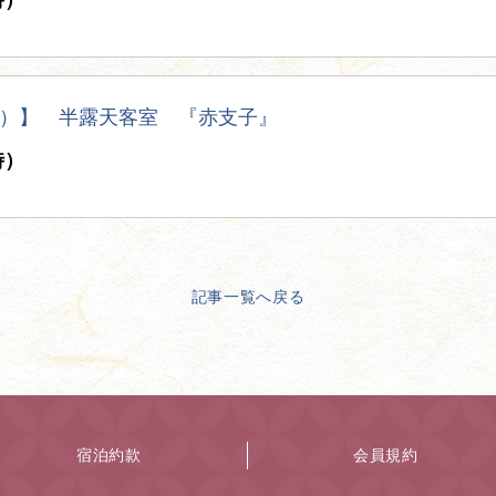
時）
）】 半露天客室 『赤支子』
時）
記事一覧へ戻る
宿泊約款
会員規約