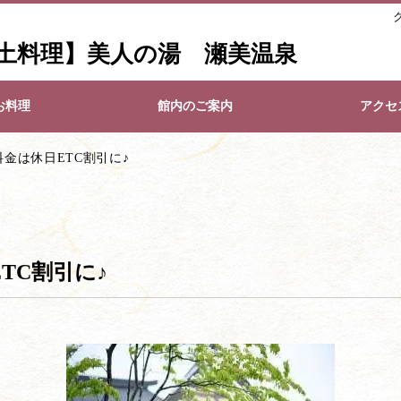
土料理】美人の湯 瀬美温泉
お料理
館内のご案内
アクセ
金は休日ETC割引に♪
TC割引に♪