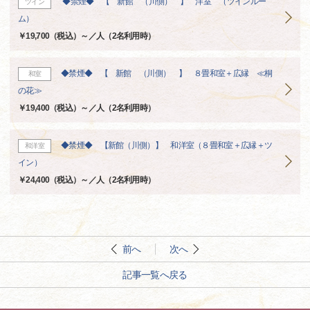
◆禁煙◆ 【 新館 （川側） 】 洋室 （ツインルー
ツイン
ム）
￥19,700（税込）～／人（2名利用時）
◆禁煙◆ 【 新館 （川側） 】 ８畳和室＋広縁 ≪桐
和室
の花≫
￥19,400（税込）～／人（2名利用時）
◆禁煙◆ 【新館（川側）】 和洋室（８畳和室＋広縁＋ツ
和洋室
イン）
￥24,400（税込）～／人（2名利用時）
前へ
次へ
記事一覧へ戻る