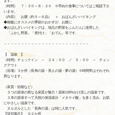
ます。
（時間） ７：３０～８：３０ ※早めの食事についてはご相談下さ
いませ。
（内容） お膳（約５～６品） ＋ おばんざいバイキング
◆御飯にオススメの季節のおかずが、お膳に
◆おばんざいバイキングは、地元の野菜をふんだんに使用した
「ふかし野菜」「煮付け」「おでん」等です。
－－－－－－－－－－－－－－－－－－－－－－－－－
【 温泉 】
（時間）チェックイン ～ ２４：００ ／ ５：００ ～ チェッ
クアウト
（浴場）３か所（長寿の湯・美人の湯・夢の湯）※時間帯はそれぞれ
異なります。
（泉質・効能など）
３つの源泉の異なる泉質が魅力！源泉100%かけ流しの温泉です。
３本の源泉すべて天然の保湿成分「メタケイ酸」を多く含み、お肌
にやさしい温泉です。
ヌルヌルとした「長寿の湯」は特に人気です。
【貸切風呂】 ※２か所