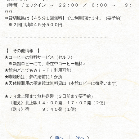
（時間）チェックイン ～ ２２：００ ／ ６：００ ～ ９：
００
⇒貸切風呂は【４５分１回無料】でご利用頂けます。（要予約）
※２回目以降４５分５００円
－－－－－－－－－－－－－－－－－－－－－－－－－
【 その他情報 】
★コーヒーの無料サービス（セルフ）
※新館ロビーにて、滞在中コーヒー無料♪
★館内どこでもＷｉ－Ｆｉ利用可能
★喫煙所は、夢の湯前に１か所
★天体観測用の望遠鏡は無料貸出（本館ロビーに御座います）
★ＪＲ北上駅まで無料送迎（３日前まで要予約）
《迎え》北上駅１４：００発、１７：００発（２便）
《送り》宿 ９：４５発（１便）
前へ
次へ