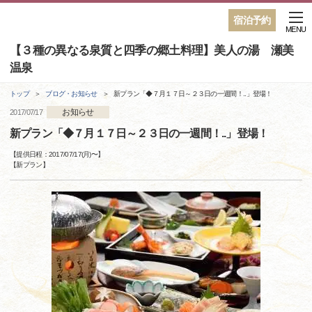
宿泊予約
MENU
【３種の異なる泉質と四季の郷土料理】美人の湯 瀬美
温泉
トップ
ブログ・お知らせ
新プラン「◆７月１７日～２３日の一週間！..」登場！
お知らせ
2017/07/17
新プラン「◆７月１７日～２３日の一週間！..」登場！
【提供日程：
2017/07/17(月)
〜】
【
新プラン
】