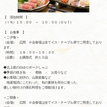
【 滞在時間 】
（ＩＮ）１５：００ ～ １０：００（ＯＵＴ）
【 お食事 】
＜ご夕食＞
（会場） 広間 ※会食場は全てイス・テーブル席でご用意しており
ます。
（時間） １８：００～１９：３０
（品数） お膳形式 約１０品
◆北上産の白ゆりポークしゃぶ
◆季節の焼き魚 ・ 煮物 ・ お造りなど
◆お客様に好評の、山菜釜飯など
地産地消にこだわった、旬の素材を存分に使った、
優しい味付けの懐石料理をご堪能頂けます。
＜ご朝食＞
（会場） 広間 ※会食場は全てイス・テーブル席でご用意しており